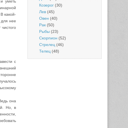
 и уметь
Козерог
(30)
динарной
Лев
(45)
В какой-
Овен
(40)
 для нее
Рак
(50)
 чистого
Рыбы
(23)
Скорпион
(52)
Стрелец
(46)
Телец
(48)
авести с
 внешний
сторонне
учалось
высокому
Ведь она
й. Но, в
енности,
ребовать