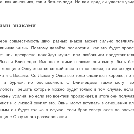
ю, как чиновника, так и бизнес-леди. Но вам вряд ли удастся увид
гими знаками
ере совместимость двух разных знаков может сильно повлиять
 личную жизнь. Поэтому давайте посмотрим, как это будет проис
ля них прекрасно подойдут мужья или любовники представител
 Льва и Близнецов. Именно с этими знаками они смогут быть бе
 женщине-Овну хочется спокойствия в отношениях, то им следует
и и с Весами. Со Львом у Овна все тоже сложиться хорошо, но 
ь и бурной, но беспокойной. С Близнецами также могут воз
лопоты, решить которые можно будет только в том случае, если
жены усилия, но если это все-таки произойдет, в итоге они получа
яют и с лихвой окупят это. Овны могут вступать в отношения ил
чным он будет только в случае, если брак совершался по расче
нщине Овну много разочарования.