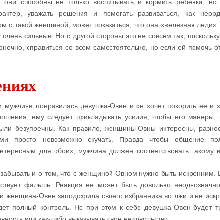
 они способны не только воспитывать и кормить ребенка, но
рактер, уважать решения и помогать развиваться, как неор
м с такой женщиной, может показаться, что она «железная леди». 
очень сильные. Но с другой стороны это не совсем так, поскольку
онечно, справиться со всем самостоятельно, но если ей помочь от
ениях
и мужчине понравилась девушка-Овен и он хочет покорить ее и з
ношения, ему следует прикладывать усилия, чтобы его манеры,
были безупречны. Как правило, женщины-Овны интересны, разно
ми просто невозможно скучать. Правда чтобы общение пол
нтересным для обоих, мужчина должен соответствовать такому 
 забывать и о том, что с женщиной-Овном нужно быть искренним. 
ствует фальшь. Реакция ее может быть довольно неоднозначно
и женщина-Овен заподозрила своего избранника во лжи и не искр
дет полный контроль. Но при этом к себе девушка-Овен будет т
вность или как-либо выказывать свое недовольство.