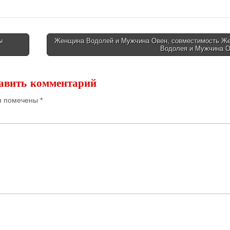
ы
Женщина Водолей и Мужчина Овен, совместимость Ж
Водолея и Мужчина 
авить комментарий
я помечены
*