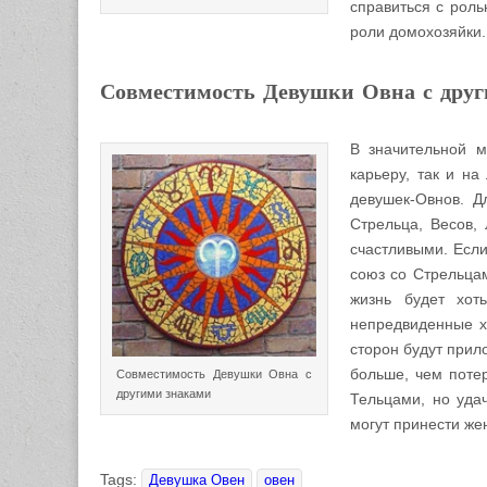
справиться с роль
роли домохозяйки.
Совместимость Девушки Овна с дру
В значительной м
карьеру, так и на
девушек-Овнов. Д
Стрельца, Весов,
счастливыми. Если
союз со Стрельцам
жизнь будет хот
непредвиденные х
сторон будут прило
больше, чем потер
Совместимость Девушки Овна с
другими знаками
Тельцами, но уда
могут принести же
Tags:
Девушка Овен
овен