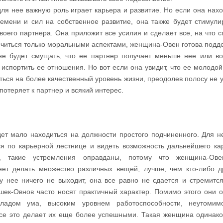
ля нее важную роль играет карьера и развитие. Но если она нахо
емени и сил на собственное развитие, она также будет стимули
воего партнера. Она приложит все усилия и сделает все, на что с
ничиться только моральными аспектами, женщина-Овен готова подд
не будет смущать, что ее партнер получает меньше нее или в
 испортить ее отношения. Но вот если она увидит, что ее молодой
ться на более качественный уровень жизни, преодолев полосу не у
потеряет к партнер и всякий интерес.
ет мало находиться на должности простого подчиненного. Для н
ся по карьерной лестнице и видеть возможность дальнейшего ка
, такие устремления оправданы, потому что женщина-Ове
еет делать множество различных вещей, лучше, чем кто-либо д
 у нее ничего не выходит, она все равно не сдается и стремится
шек-Овнов часто носят практичный характер. Помимо этого они 
кладом ума, высоким уровнем работоспособности, неутомим
все это делает их еще более успешными. Такая женщина одинако