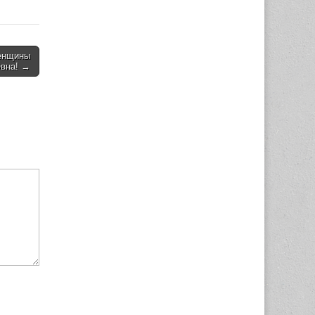
енщины
Овна! →