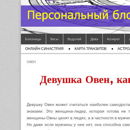
Гороскоп
Мой
Skip to content
Знак
Близнецы
Весы
Водолей
Дева
Козерог
Main menu
ОНЛАЙН СИНАСТРИЯ
КАРТА ТРАНЗИТОВ
АСТРО
Зодиака
Sub menu
ОВЕН
— MZZ
Девушка Овен, ка
Девушку Овен может считаться наиболее самодоста
знаками. Это женщина-лидер, которая готова не 
женщины-Овны ценят в людях, а в частности в мужчин
Но даже если мужчины у нее нет, она способна сам