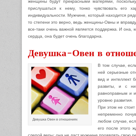
женщины будут прекрасными матерями, поскольку
прислушаться к нему, тонко чувствовать его ха
индивидуальности. Мужчине, который находится рядо
то степени это верно, ведь женщины-Овны и вправду 
все-таки очень важной является поддержка. И она, к
сердца, она будет очень благодарна.
Девушка-Овен в отнош
В том случае, есл
ней серьезные от
вид и интеллект 
развиты, и с ни
равноправным и и
уровню развития.
При этом не стоит
непременно почув
Девушка Овен в отношениях
любом случае, есл
его после этого ж
слепой веры; она не даст мужчине проявлять свою ре