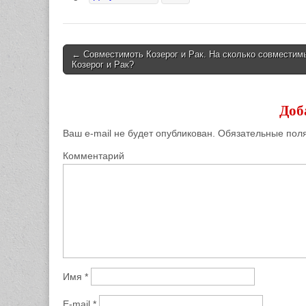
← Совместимоть Козерог и Рак. На сколько совместим
Козерог и Рак?
Post navigation
Доб
Ваш e-mail не будет опубликован.
Обязательные пол
Комментарий
Имя
*
E-mail
*