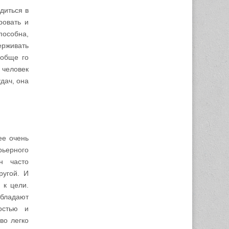
диться в
ровать и
пособна,
ерживать
ообще го
 человек
дач, она
ее очень
рьерного
н часто
ругой. И
 к цели.
обладают
остью и
во легко