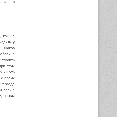
еть ее в
, как на
ходить у
и знаков
зоблачно
 строить
при этом
никнуть
 с обеих
т гораздо
и брак с
ту. Рыбы