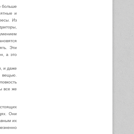
о больше
иятные и
ресы. Из
дакторы,
 умением
новятся
ять. Эти
н, а это
, и даже
й вещью.
ловкость
ы все же
астоящих
дях. Они
авным их
езненно