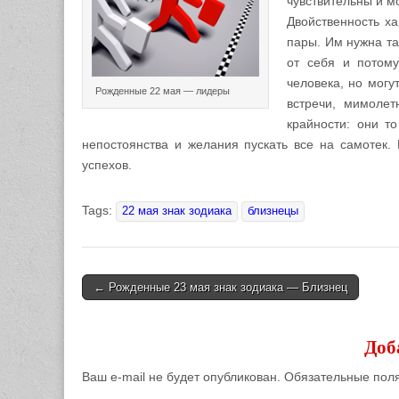
чувствительны и мо
Двойственность ха
пары. Им нужна та
от себя и потому
человека, но могу
Рожденные 22 мая — лидеры
встречи, мимоле
крайности: они т
непостоянства и желания пускать все на самотек.
успехов.
Tags:
22 мая знак зодиака
близнецы
← Рожденные 23 мая знак зодиака — Близнец
Post navigation
Доб
Ваш e-mail не будет опубликован.
Обязательные пол