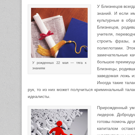
У Близнецов всегд
знаний. И если и
культурные в обр
Близнецов, родивш
учителя, перевод
строить фразы, 
полиглотами. Это
замечательные ка
большое преимуще
У рожденных 22 мая — тяга к
знаниям
Близнецы, родивши
заведомая ложь из
Иногда такие тала
рук, то из них может получиться криминальный талан
идеалисты.
Прирожденный ум 
лидеров. Доброду
готовы помочь дру
капиталом остаю