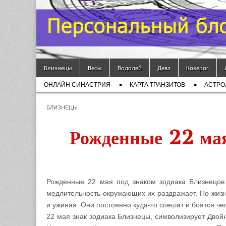
Гороскоп
Мой
Skip to content
Знак
Близнецы
Весы
Водолей
Дева
Козерог
Main menu
ОНЛАЙН СИНАСТРИЯ
КАРТА ТРАНЗИТОВ
АСТРО
Зодиака
Sub menu
БЛИЗНЕЦЫ
— MZZ
Рожденные 22 мая
Рожденные 22 мая под знаком зодиака Близнецов
медлительность окружающих их раздражает. По жизн
и ужиная. Они постоянно куда-то спешат и боятся чег
22 мая знак зодиака Близнецы, символизирует Двой