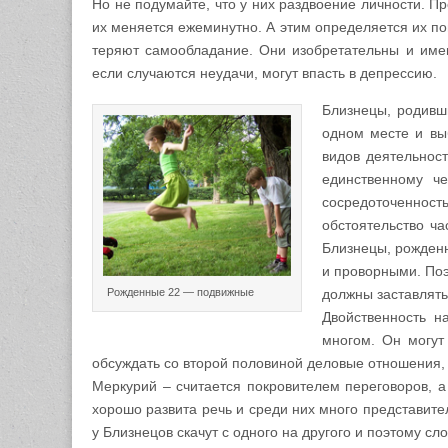
Но не подумайте, что у них раздвоение личности. П
их меняется ежеминутно. А этим определяется их по
теряют самообладание. Они изобретательны и име
если случаются неудачи, могут впасть в депрессию.
Близнецы, родивши
одном месте и вы
видов деятельнос
единственному че
сосредоточеннос
обстоятельство час
Близнецы, рожденн
и проворными. Поэ
Рожденные 22 — подвижные
должны заставлять
Двойственность н
многом. Он могут
обсуждать со второй половиной деловые отношения,
Меркурий – считается покровителем переговоров, а
хорошо развита речь и среди них много представите
у Близнецов скачут с одного на другого и поэтому сло