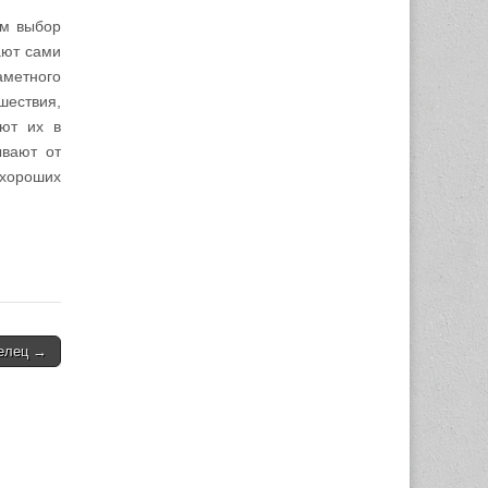
ым выбор
ают сами
аметного
шествия,
ают их в
ывают от
 хороших
Телец →