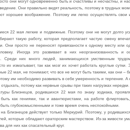
росто они могут одновременно быть и счастливы и несчастны, и на
ведение. Они правильно видят реальность, поэтому в трудных мом
ют хорошее воображение. Поэтому им легко осуществлять свои 
еся 22 мая легкие и подвижные. Поэтому они не могут долго ус
бирают такую работу, которая предполагает частую смену впеча
ти. Они просто не переносят привязаности к одному месту или 
ловеку. Иногда это развивает в них неорганизованность и о
ть. Среди них много людей, занимающихся умственным трудо
то их изматывает, так как мозг их хочет работать круглые сутки. 
ые 22 мая, не понимают, что все не могут быть такими, как они – 
тому им необходимо развивать в себе умеренность и терпение. А 
 отдыхать, потому как нервные срывы при таких нагрузках нередки.
атуры Близнецов, родившихся 22 мая по знаку зодиака, проявл
 быть как гениями, так и авантюристами, на работе флиртовать
 быть глубокомысленными и тоже время очень неспокойными.
 на Близнецов действует только Меркурий. Поэтому, у родившихс
лей, которые обладают ораторским мастерством. Из-за живости ум
ва для них как спасательный круг.