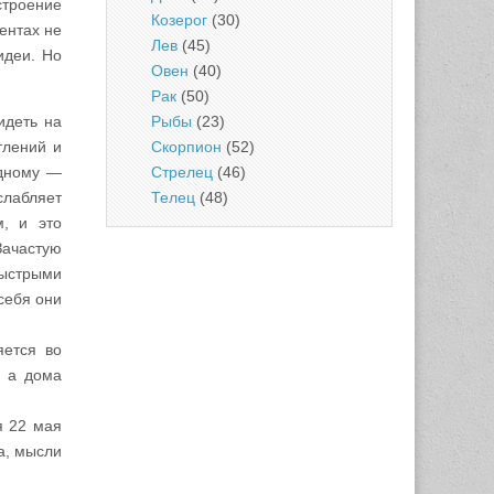
строение
Козерог
(30)
ентах не
Лев
(45)
идеи. Но
Овен
(40)
Рак
(50)
Рыбы
(23)
идеть на
Скорпион
(52)
тлений и
Стрелец
(46)
одному —
Телец
(48)
слабляет
м, и это
Зачастую
быстрыми
себя они
яется во
, а дома
я 22 мая
а, мысли