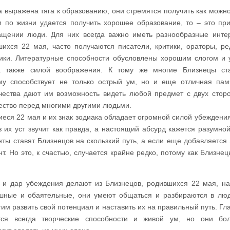
а выражена тяга к образованию, они стремятся получить как можн
м по жизни удается получить хорошее образование, то – это пр
ащении люди. Для них всегда важно иметь разнообразные инте
ихся 22 мая, часто получаются писатели, критики, ораторы, ре
чики. Литературные способности обусловлены хорошим слогом и
а также силой воображения. К тому же многие Близнецы ста
му способствует не только острый ум, но и еще отличная пам
чества дают им возможность видеть любой предмет с двух сторо
ство перед многими другими людьми.
еся 22 мая и их знак зодиака обладает огромной силой убеждения
 их уст звучит как правда, а настоящий абсурд кажется разумно
нты ставят Близнецов на скользкий путь, а если еще добавляется 
т. Но это, к счастью, случается крайне редко, потому как Близнец
и дар убеждения делают из Близнецов, родившихся 22 мая, н
шные и обаятельные, они умеют общаться и разбираются в лю
гим развить свой потенциал и наставить их на правильный путь. Гл
тся всегда творческие способности и живой ум, но они бол