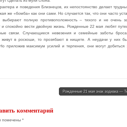
гут сделать из мухи слона.
рактера и поведения Близнецов, их непостоянство делает трудн
кая же «бомба» как они сами. Но случается так, что они часто уст
 выбирают полную противоположность – тихого и не очень з
т и спокойно вести двойную жизнь. Рожденные 22 мая любят путе
тные связи. Случающиеся невезения и семейные заботы брос
о живут в роскоши, то прозябают в нищете. А неудачи у них б
 Но приложив максимум усилий и терпения, они могут добиться
Рожденные 21 мая знак зодиака — 
авить комментарий
я помечены
*