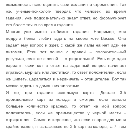
возможность ясно оценить свои желания и стремления. Так
же, ученые-психологи твердят, что человек, во время
гадания, уже подсознательно знает ответ, но формулирует
его более точно во время гадания.
Многие уже имеют любимые гадания. Например, моя
подруга Ленка, любит гадать на своем коте Ваське. Она
задает ему вопрос и ждет, с какой же лапы начнет идти ее
питомец. Если тот пошел с правой – положительный
результат, если же с левой — отрицательный. Есть еще один
вариант: если кот в ответ на заданный вопрос начинает
играться, мурчать или ластиться, то ответ положителен, если
же шипеть, царапаться и нервничать – отрицателен. Вот так
можно гадать на домашних животных.
Я же, при гадании использую карты. Достаю 3-5
произвольных карт из колоды и смотрю, если выпало
большее количество красных, то ответ на мой вопрос
положителен, если же преимущество у черной масти –
отрицателен. Самое интересное, что если вопрос для меня
крайне важен, я вытаскиваю не 3-5 карт из колоды, а 7, тем