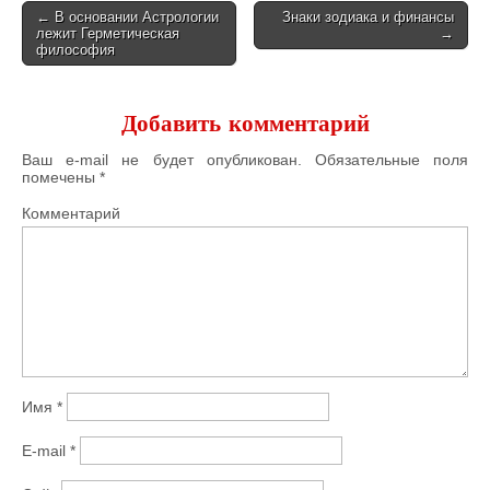
← В основании Астрологии
Знаки зодиака и финансы
лежит Герметическая
→
Post navigation
философия
Добавить комментарий
Ваш e-mail не будет опубликован.
Обязательные поля
помечены
*
Комментарий
Имя
*
E-mail
*