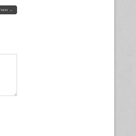
рпион →