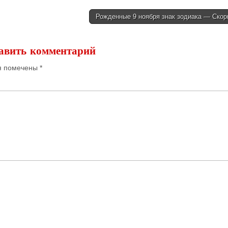
Рожденные 9 ноября знак зодиака — Ско
авить комментарий
я помечены
*