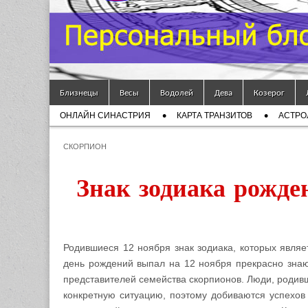
Гороскоп
Мой
Skip to content
Знак
Близнецы
Весы
Водолей
Дева
Козерог
Main menu
ОНЛАЙН СИНАСТРИЯ
КАРТА ТРАНЗИТОВ
АСТРО
Зодиака
Sub menu
СКОРПИОН
— MZZ
Знак зодиака рожд
Родившиеся 12 ноября знак зодиака, которых явля
день рождений выпал на 12 ноября прекрасно знают
представителей семейства скорпионов. Люди, родив
конкретную ситуацию, поэтому добиваются успехов