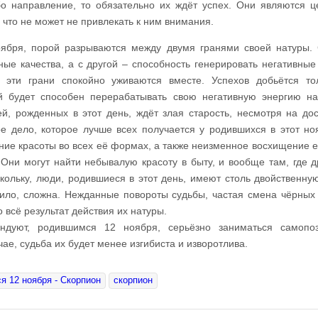
бо направление, то обязательно их ждёт успех. Они являются 
 что не может не привлекать к ним внимания.
ября, порой разрываются между двумя гранями своей натуры.
ные качества, а с другой – способность генерировать негативные
 эти грани спокойно уживаются вместе. Успехов добьётся то
й будет способен перерабатывать свою негативную энергию н
й, рожденных в этот день, ждёт злая старость, несмотря на до
е дело, которое лучше всех получается у родившихся в этот но
ние красоты во всех её формах, а также неизменное восхищение е
 Они могут найти небывалую красоту в быту, и вообще там, где д
кольку, люди, родившиеся в этот день, имеют столь двойственную
вило, сложна. Нежданные повороты судьбы, частая смена чёрных
о всё результат действия их натуры.
ендуют, родившимся 12 ноября, серьёзно заниматься самопо
ае, судьба их будет менее изгибиста и изворотлива.
я 12 ноября - Скорпион
скорпион