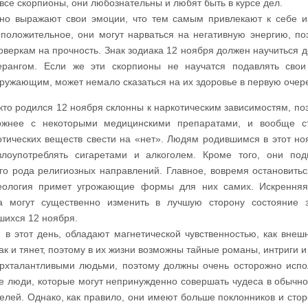
все скорпионы, они любознательны и любят быть в курсе дел.
урно выражают свои эмоции, что тем самым привлекают к себе 
 положительное, они могут нарваться на негативную энергию, по
веркам на прочность. Знак зодиака 12 ноября должен научиться д
ерангом. Если же эти скорпионы не научатся подавлять сво
окружающим, может немало сказаться на их здоровье в первую очер
 кто родился 12 ноября склонны к наркотическим зависимостям, по
ожнее с некоторыми медицинскими препаратами, и вообще ст
тических веществ свести на «нет». Людям родившимся в этот но
лоупотреблять сигаретами и алкоголем. Кроме того, они по
о рода религиозных направлений. Главное, вовремя остановитьс
еология примет угрожающие формы для них самих. Искренняя
а могут существенно изменить в лучшую сторону состояние 
шихся 12 ноября.
в этот день, обладают магнетической чувственностью, как внешн
ак и тянет, поэтому в их жизни возможны тайные романы, интриги и
рхталантливыми людьми, поэтому должны очень осторожно испо
ие люди, которые могут непринужденно совершать чудеса в обычно
елей. Однако, как правило, они имеют больше поклонников и стор