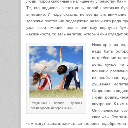
люди, порой склонные к излишнему упрямству. Как и 
Те, кто родились в этот день, порой настолько б
внимание. И надо сказать, не всегда это внимание
здоровье постоянно подвержено различного рода про
узде свои эмоции, иначе они ему вернутся бум
наклонности, то весь негатив, который они отдадут 
Некоторые из тех,
надо быть остор
потребление нарко
день, лучше не з
влиянию различног
их необычная ид
душевная молитв
Скорпионов родив
Люди, родившиеся 
Рожденные 12 ноября — должны
внутренне. К ним т
вести здоровый образ жизни
Они являются све
своё «я». Это так
чем могут вызвать зависть со стороны недоброжелат