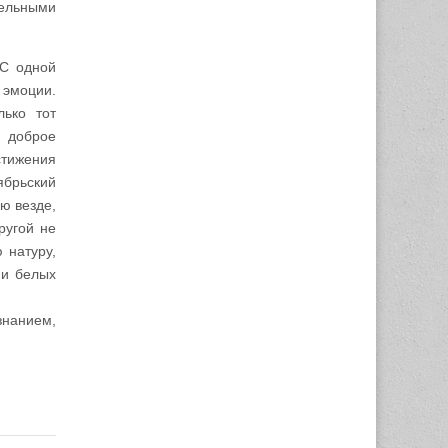
цельными
 С одной
 эмоции.
лько тот
а доброе
стижения
ябрьский
ю везде,
ругой не
 натуру,
 и белых
знанием,