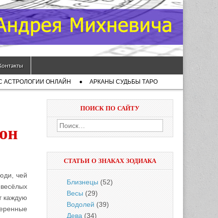
Контакты
С АСТРОЛОГИИ ОНЛАЙН
АРКАНЫ СУДЬБЫ ТАРО
ПОИСК ПО САЙТУ
Найти:
он
СТАТЬИ О ЗНАКАХ ЗОДИАКА
юди, чей
Близнецы
(52)
 весёлых
Весы
(29)
т каждую
Водолей
(39)
веренные
Дева
(34)