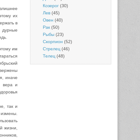
Козерог
(30)
излишнее
Лев
(45)
этому их
Овен
(40)
ержать в
Рак
(50)
и дурные
Рыбы
(23)
едь.
Скорпион
(52)
Стрелец
(46)
этому им
Телец
(48)
араться
ябрьский
двержены
я, иначе
 вера и
здоровья
е, так и
 измены.
льзовать
й жизни,
онников,