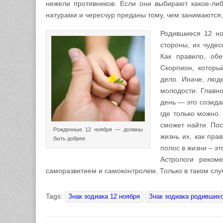
нежели противников. Если они выбирают какое-ли
натурами и чересчур преданы тому, чем занимаются,
Родившиеся 12 но
стороны, их чудес
Как правило, обе
Скорпион, которы
дело. Иначе, люде
молодости. Главно
день — это созида
где только можно.
сможет найти. Пос
Рожденные 12 ноября — должны
жизнь их, как пра
быть добрее
полос в жизни – эт
Астрологи реком
саморазвитием и самоконтролем. Только в таком случ
Tags:
Знак зодиака 12 ноября
Знак зодиака родившихс