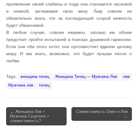
проявление своей слабины и тогда она становится ласковой
и нежной, заглаживая свою вину. Льву совсем не
обязательно знать, что за последующей ссорой нежность
будет обманчивой.
В любом случае, совсем неважно, сколько им обоим
предстоит пройти испытаний в поисках душевной гармонии.
Если они оба этого хотят, они противостоят вдвоем целому
миру. И как знать, возможно, это будет лучшая песня о
любви.
Tags:
женщина телец
Женщина Телец — Мужчина Лев
лев
Мужчина лев
телец
← Женщина Лев +
Совместимость Овен и Лев
Мужчина Скорпион =
→
Post navigation
совместимость?