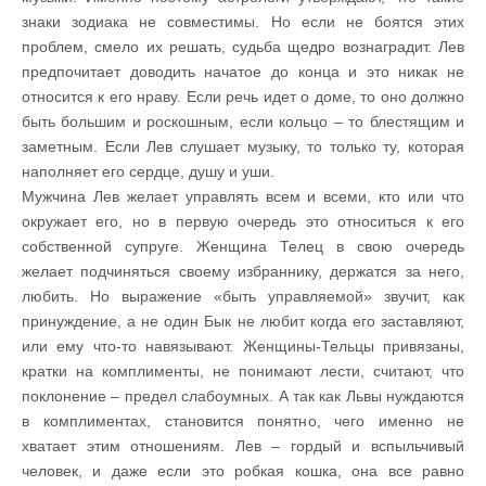
знаки зодиака не совместимы. Но если не боятся этих
проблем, смело их решать, судьба щедро вознаградит. Лев
предпочитает доводить начатое до конца и это никак не
относится к его нраву. Если речь идет о доме, то оно должно
быть большим и роскошным, если кольцо – то блестящим и
заметным. Если Лев слушает музыку, то только ту, которая
наполняет его сердце, душу и уши.
Мужчина Лев желает управлять всем и всеми, кто или что
окружает его, но в первую очередь это относиться к его
собственной супруге. Женщина Телец в свою очередь
желает подчиняться своему избраннику, держатся за него,
любить. Но выражение «быть управляемой» звучит, как
принуждение, а не один Бык не любит когда его заставляют,
или ему что-то навязывают. Женщины-Тельцы привязаны,
кратки на комплименты, не понимают лести, считают, что
поклонение – предел слабоумных. А так как Львы нуждаются
в комплиментах, становится понятно, чего именно не
хватает этим отношениям. Лев – гордый и вспыльчивый
человек, и даже если это робкая кошка, она все равно