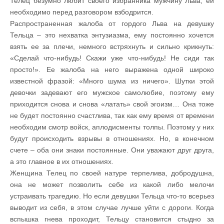
Телец безумно любит своего избранника мужчину Льва, ей
необходимо перед разговором взбодрится.
Распространенная жалоба от гордого Льва на девушку
Тельца – это нехватка энтузиазма, ему постоянно хочется
взять ее за плечи, немного встряхнуть и сильно крикнуть:
«Сделай что-нибудь! Скажи уже что-нибудь! Не сиди так
просто!». Ее жалоба на него выражена одной широко
известной фразой: «Много шума из ничего». Шутки этой
девочки задевают его мужское самолюбие, поэтому ему
приходится снова и снова «латать» свой эгоизм… Она тоже
не будет постоянно счастлива, так как ему время от времени
необходим смотр войск, аплодисменты толпы. Поэтому у них
будут происходить взрывы в отношениях. Но, в конечном
счете – оба они знаки постоянные. Они уважают друг друга,
а это главное в их отношениях.
Женщина Телец по своей натуре терпелива, добродушна,
она не может позволить себе из какой либо мелочи
устраивать трагедию. Но если девушки Тельца что-то всерьез
выводит из себя, в этом случае лучше уйти с дороги. Когда
вспышка гнева проходит, Тельцу становится стыдно за