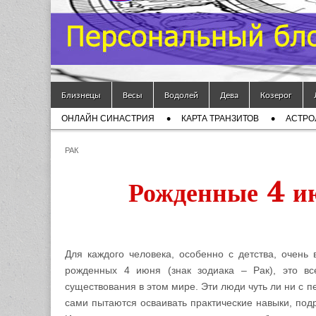
Гороскоп
Мой
Skip to content
Знак
Близнецы
Весы
Водолей
Дева
Козерог
Main menu
ОНЛАЙН СИНАСТРИЯ
КАРТА ТРАНЗИТОВ
АСТРО
Зодиака
Sub menu
РАК
— MZZ
Рожденные 4 ию
Для каждого человека, особенно с детства, очень
рожденных 4 июня (знак зодиака – Рак), это в
существования в этом мире. Эти люди чуть ли ни с п
сами пытаются осваивать практические навыки, подр