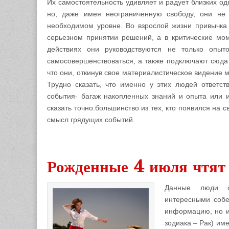
Их самостоятельность удивляет и радует близких о
но, даже имея неограниченную свободу, они не
необходимом уровне. Во взрослой жизни привычка
серьезном принятии решений, а в критические мом
действиях они руководствуются не только опы
самосовершенствоваться, а также подключают сюда 
что они, откинув свое материалистическое видение м
Трудно сказать, что именно у этих людей ответст
события- багаж накопленных знаний и опыта или 
сказать точно:большинство из тех, кто появился на 
смысл грядущих событий.
1
Рожденные 4 июля чтят
Данные люди об
интересными собе
информацию, но и
зодиака – Рак) им