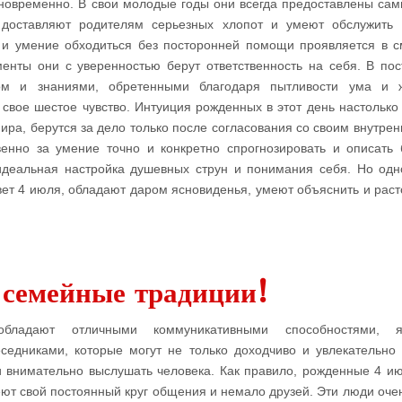
дновременно. В свои молодые годы они всегда предоставлены сам
 доставляют родителям серьезных хлопот и умеют обслужить
 и умение обходиться без посторонней помощи проявляется в 
енты они с уверенностью берут ответственность на себя. В пос
том и знаниями, обретенными благодаря пытливости ума и 
свое шестое чувство. Интуиция рожденных в этот день настолько 
ира, берутся за дело только после согласования со своим внутрен
венно за умение точно и конкретно спрогнозировать и описать
идеальная настройка душевных струн и понимания себя. Но од
свет 4 июля, обладают даром ясновиденья, умеют объяснить и раст
 семейные традиции!
ладают отличными коммуникативными способностями, я
седниками, которые могут не только доходчиво и увлекательно 
 внимательно выслушать человека. Как правило, рожденные 4 ию
еют свой постоянный круг общения и немало друзей. Эти люди оче