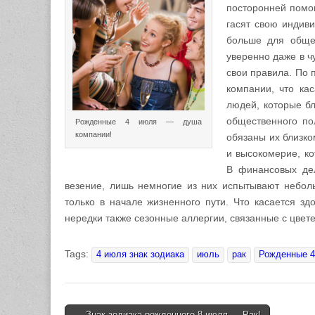
посторонней помощ
гасят свою индиви
больше для общег
уверенно даже в ч
свои правила. По 
компании, что ка
людей, которые бл
общественного по
Рожденные 4 июля — душа
компании!
обязаны их близко
и высокомерие, ко
В финансовых дел
везение, лишь немногие из них испытывают небол
только в начале жизненного пути. Что касается з
нередки также сезонные аллергии, связанные с цвет
Tags:
4 июля знак зодиака
июль
рак
Рожденные 4 
← Знак зодиака рожденного 8 июля — Рак!