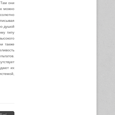
 Там они
ак можно
бсолютно
иписывая
но душой
ому типу
высокого
ни также
еливость
льтатов.
утствует
ждают их
истемой,
 Рак! →