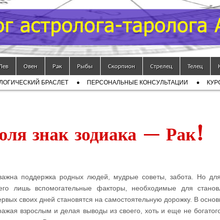
Лев
Овен
Рак
Рыбы
Скорпион
Стрелец
Телец
ЛОГИЧЕСКИЙ БРАСЛЕТ
ПЕРСОНАЛЬНЫЕ КОНСУЛЬТАЦИИ
КУР
ля знак зодиака — Рак!
 важна поддержка родных людей, мудрые советы, забота. Но дл
сего лишь вспомогательные факторы, необходимые для стано
ервых своих дней становятся на самостоятельную дорожку. В основ
ажая взрослым и делая выводы из своего, хоть и еще не богатого