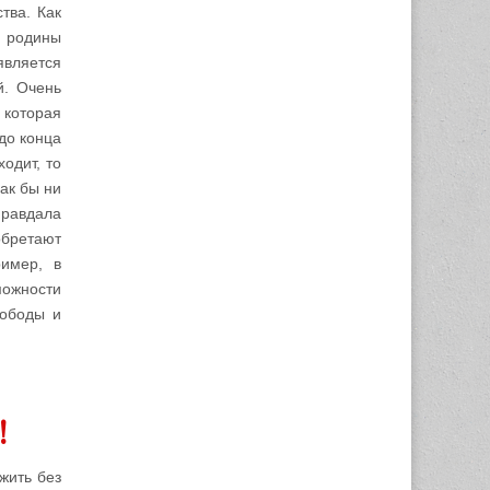
тва. Как
т родины
является
й. Очень
которая
до конца
одит, то
ак бы ни
правдала
обретают
имер, в
можности
вободы и
!
жить без