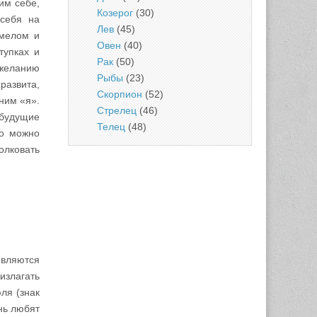
им себе,
Козерог
(30)
 себя на
Лев
(45)
смелом и
Овен
(40)
тупках и
Рак
(50)
желанию
Рыбы
(23)
развита,
Скорпион
(52)
ним «я».
Стрелец
(46)
 будущие
Телец
(48)
но можно
олковать
вляются
излагать
ля (знак
нь любят