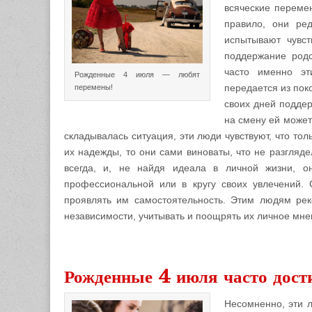
всяческие перемен
правило, они ре
испытывают чувст
поддержание родс
часто именно эт
Рожденные 4 июля — любят
передается из пок
перемены!
своих дней поддер
на смену ей может
складывалась ситуация, эти люди чувствуют, что тол
их надежды, то они сами виноваты, что не разгляд
всегда, и, не найдя идеала в личной жизни, о
профессиональной или в кругу своих увлечений. 
проявлять им самостоятельность. Этим людям ре
независимости, учитывать и поощрять их личное мне
1
Рожденные 4 июля часто дост
Несомненно, эти 