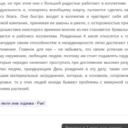
и, но при этом они с большой радостью работают в коллективе.
дуальность и, покоряясь всеобщему азарту, пытаются сделать к
о блага. Они быстро входят в коллектив и чувствуют себя а
ужой компании, принимая ее законы и умело, с осторожностью пр
прошествии некоторого времени многие из них становятся букваль
сается и рабочего коллектива. Рожденные 4 июля относятся к т
агодаря своим способностям и неординарности легко достигают 
ложения. Главное для них – не забывать, что своим успехам о
му окружению, любящим людям, поэтому им стоит подавлять горд
торые нередко начинают проступать при достижении высоких резу
ах людям, празднующим День рождения в эту дату, также соп
ьшие материальные затруднения, которые, в основном, сопрово
доровья, то у этих людей иногда бывают проблемы с иммунной с
ением растений.
июля знак зодиака - Рак!
Рожденные 2 июля знак зодиака —