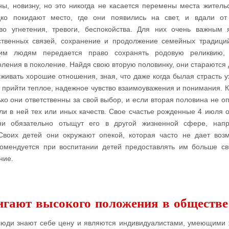
ы, новизну, но это никогда не касается перемены места жительс
дко покидают место, где они появились на свет, и вдали о
во угнетения, тревоги, беспокойства. Для них очень важным 
твенных связей, сохранение и продолжение семейных традици
им людям передается право сохранять родовую реликвию, 
оления в поколение. Найдя свою вторую половинку, они стараются 
живать хорошие отношения, зная, что даже когда былая страсть ух
 прийти теплое, надежное чувство взаимоуважения и понимания. К
ько они ответственны за свой выбор, и если вторая половина не о
ели в ней тех или иных качеств. Свое счастье рожденные 4 июля 
ни обязательно отыщут его в другой жизненной сфере, напр
Своих детей они окружают опекой, которая часто не дает воз
комендуется при воспитании детей предоставлять им больше с
ние.
игают высокого положения в обществе
люди знают себе цену и являются индивидуалистами, умеющими 