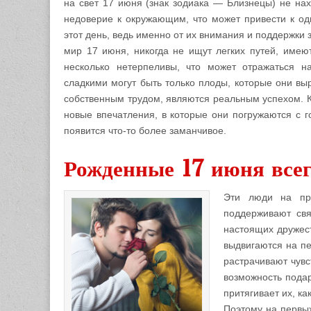
на свет 17 июня (знак зодиака — Близнецы) не нахо
недоверие к окружающим, что может привести к оди
этот день, ведь именно от их внимания и поддержки 
мир 17 июня, никогда не ищут легких путей, имеют
несколько нетерпеливы, что может отражаться н
сладкими могут быть только плоды, которые они выр
собственным трудом, являются реальным успехом. К
новые впечатления, в которые они погружаются с г
появится что-то более заманчивое.
Рожденные 17 июня всег
Эти люди на про
поддерживают свя
настоящих дружест
выдвигаются на п
растрачивают чувст
возможность подар
притягивает их, к
Поэтому на первы