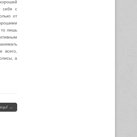
 хорошей
т себя с
олько от
хорошими
 то лишь
активным
занимать
е всего,
олисы, а
нецы! →