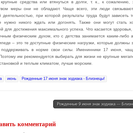
 крупные средства или втянуться в долги, т. к., к сожалению,
твом меры они не обладают. Чаще всего, эти люди связываю
деятельностью, при которой результаты труда будут зависеть т
е нужно никого ждать или догонять. Также они могут стать 
 для достижения максимального успеха. Что касается здоровья,
ичным физическим духом, кто с детства занимается каким-либо 
сипеде – это те доступные физические нагрузки, которые должны 
 поддерживать в норме свои силы. Именинники 17 июня, чащ
Поэтому им рекомендуется выбирать для жизни не крупные мегап
становкой и теплым климатом, лучше морским.
а
июнь
Рожденные 17 июня знак зодиака - Близнецы!
Рожденные 9 июня знак зодиака — Близ
авить комментарий