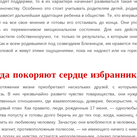
дят поддержки, то в их характере начинает развиваться такая че
ночеству. Особенно это стоит учитывать родителям детей, роди
зависит дальнейшая адаптация ребенка в обществе. Те, кто впервы
 на все свое мнение и готовы его отстаивать до конца. Они уп
а их переменчивом эмоциональном состоянии. Для них дейст
астили собственноручно, т.е. только те результаты, к которым он
ак и всем родившимся под созвездием Близнецов, им нравится п
оловой и живут этими ощущениями, пока не надоест или на гори
да покоряют сердце избранник
тяжении жизни приобретают нескольких друзей, с которыми
зь. В них чрезвычайно развито чувство товарищества, они нуж
венных отношениях, где взаимопомощь, доверие, бескорыстие, ч
ервый план. Как правило, люди, рожденные 17 июня, — однолюбы
ва попусту и готовы долго беречь их до тех пор, когда, наконец, 
ить их любимому человеку. Зачастую они влюбляются в человека,
ак магнит, противоположным полюсом, — не имеющего ничего с ним
х порах их чувства остаются неразделенными, однако рожденные