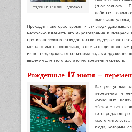
(знак зодиака – 
Рожденные 17 июня — однолюбы!
добиться взаимно
всяческие уловки,
Проходит некоторое время, и эти люди доказывают
несколько изменить его мировоззрение и интересы в
противоположных взглядов только поддерживает взаи
мечтают иметь нескольких, а семьи с единственным
июня, поддерживают со своими чадами дружественн
выделяя для этого достаточно времени и средств.
Рожденные 17 июня – переме
Как уже упоминал
переменам и нек
жизненных целях
обстоятельств, но
то определенную п
место жительства 
люди, которым сл