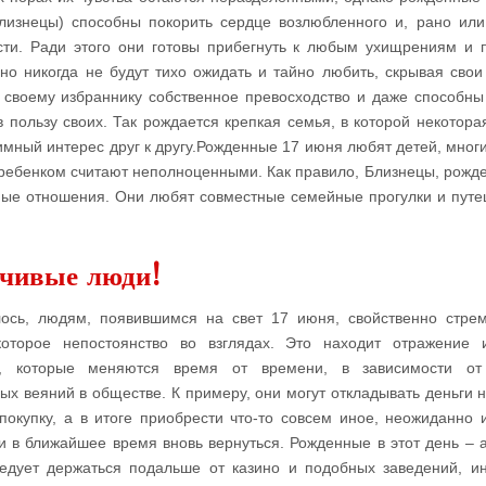
Близнецы) способны покорить сердце возлюбленного и, рано или
сти. Ради этого они готовы прибегнуть к любым ухищрениям и 
 но никогда не будут тихо ожидать и тайно любить, скрывая свои 
 своему избраннику собственное превосходство и даже способны
 пользу своих. Так рождается крепкая семья, в которой некотора
мный интерес друг к другу.Рожденные 17 июня любят детей, многи
 ребенком считают неполноценными. Как правило, Близнецы, рожд
ые отношения. Они любят совместные семейные прогулки и путе
нчивые люди!
ось, людям, появившимся на свет 17 июня, свойственно стре
оторое непостоянство во взглядах. Это находит отражение 
, которые меняются время от времени, в зависимости от
вых веяний в обществе. К примеру, они могут откладывать деньги н
окупку, а в итоге приобрести что-то совсем иное, неожиданно 
и в ближайшее время вновь вернуться. Рожденные в этот день – 
едует держаться подальше от казино и подобных заведений, и