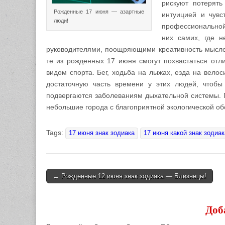
рискуют потерять
Рожденные 17 июня — азартные
интуицией и чувс
люди!
профессиональной 
них самих, где н
руководителями, поощряющими креативность мыслей
те из рожденных 17 июня смогут похвастаться отл
видом спорта. Бег, ходьба на лыжах, езда на вело
достаточную часть времени у этих людей, чтобы
подвергаются заболеваниям дыхательной системы. 
небольшие города с благоприятной экологической об
Tags:
17 июня знак зодиака
17 июня какой знак зодиак
← Рожденные 12 июня знак зодиака — Близнецы!
Post navigation
Доб