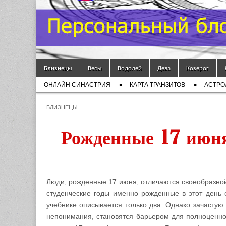
Гороскоп
Мой
Skip to content
Знак
Близнецы
Весы
Водолей
Дева
Козерог
Main menu
ОНЛАЙН СИНАСТРИЯ
КАРТА ТРАНЗИТОВ
АСТРО
Зодиака
Sub menu
БЛИЗНЕЦЫ
— MZZ
Рожденные 17 июня
Люди, рожденные 17 июня, отличаются своеобразной
студенческие годы именно рожденные в этот день с
учебнике описывается только два. Однако зачастую
непонимания, становятся барьером для полноценно