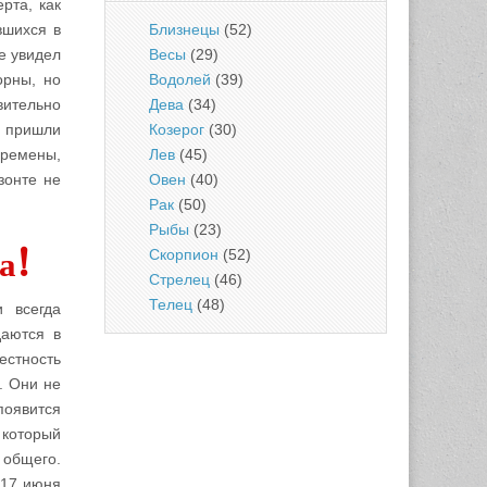
рта, как
Близнецы
(52)
вшихся в
Весы
(29)
е увидел
Водолей
(39)
орны, но
Дева
(34)
вительно
Козерог
(30)
и пришли
Лев
(45)
еремены,
Овен
(40)
зонте не
Рак
(50)
Рыбы
(23)
а!
Скорпион
(52)
Стрелец
(46)
Телец
(48)
 всегда
даются в
естность
. Они не
появится
 который
 общего.
 17 июня