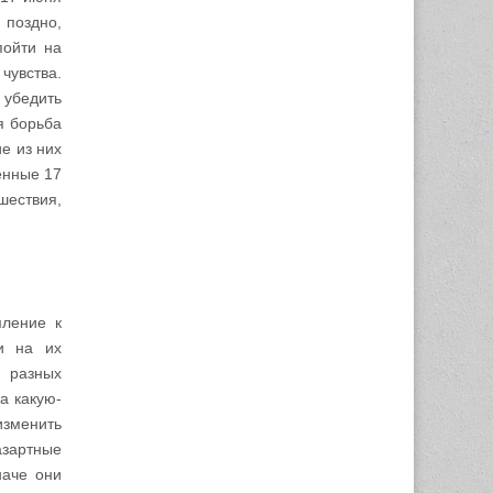
 поздно,
пойти на
чувства.
 убедить
я борьба
е из них
енные 17
шествия,
мление к
и на их
 разных
а какую-
изменить
азартные
наче они