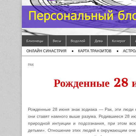
Гороскоп
Мой
Skip to content
Знак
Близнецы
Весы
Водолей
Дева
Козерог
Main menu
ОНЛАЙН СИНАСТРИЯ
КАРТА ТРАНЗИТОВ
АСТРО
Зодиака
Sub menu
РАК
— MZZ
Рожденные 28 и
Рожденные 28 июня знак зодиака — Рак, эти люди 
они ставят намного выше разума. Родившиеся 28 ию
природной интуиции и подсознания, при этом вс
детьми». Отношение этих людей к окружающим оче