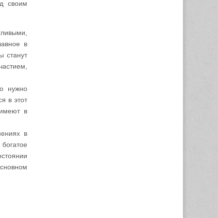
ад своим
тливыми,
лавное в
ы станут
частием,
но нужно
я в этот
 имеют в
нениях в
 богатое
остоянии
основном