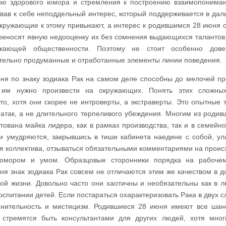
чию здорового юмора и стремления к построению взаимопонима
вав к себе неподдельный интерес, который поддерживается в да
кружающие к этому привыкают, а интерес к родившимся 28 июня о
реносят явную недооценку их без сомнения выдающихся талантов,
жающей общественности. Поэтому не стоит особенно дове
ательно продуманные и отработанные элементы линии поведения.
ня по знаку зодиака Рак на самом деле способны до мелочей пр
 им нужно произвести на окружающих. Понять этих сложны
то, хотя они скорее не интроверты, а экстраверты. Это опытные т
 атак, а не длительного терпеливого убеждения. Многим из родив
тована майка лидера, как в рамках производства, так и в семейно
и умудряются, закрывшись в тиши кабинета наедине с собой, ул
я коллектива, отзываться обязательными комментариями на прои
мором и умом. Образцовые сторонники порядка на рабочем
я знак зодиака Рак совсем не отличаются этим же качеством в 
ой жизни. Довольно часто они хаотичны и необязательны как в 
воспитании детей. Если постараться охарактеризовать Рака в двух с
мнительность и мистицизм. Родившиеся 28 июня имеют все шан
стремятся быть консультантами для других людей, хотя мно