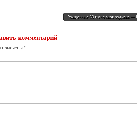
Рожденные 30 июня знак зодиака —
авить комментарий
я помечены
*