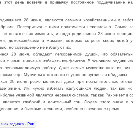
в этот день возвели в привычку постоянное подшучивание н
одившиеся 28 июня, являются самыми хозяйственными и забо
брыми. Поссориться с ними практически невозможно. Самое г
 не пытаться их изменить, и тогда родившиеся 28 июня женщин
и, домохозяйками и мамами, которые согреют своих детей у
ью, но совершенно не избалуют их.
иеся 28 июня, обладают легкоранимой душой, что обязатель
ии с ними, иначе не избежать конфликтов. В основном родившиес
а легковыполнимую работу. Даже самые мужественные из них
енских черт. Мужчины этого знака внутренне пугливы и обидчивы.
хся 28 июня резко меняется даже при незначительных откло
зе жизни. Им нужно избегать жалующихся людей, так как их
более уязвимой является нервная система, так как Рак живет в с
й является глубокий и длительный сон. Людям этого знака в 
еварения и быстрые отечности, особенно в вечернее время.
знак зодиака - Рак