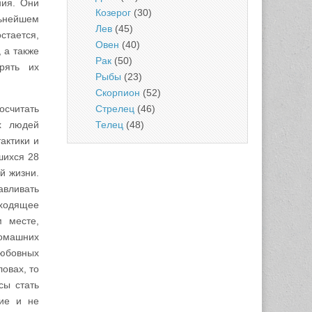
ния. Они
Козерог
(30)
льнейшем
Лев
(45)
стается,
Овен
(40)
 а также
Рак
(50)
рять их
Рыбы
(23)
Скорпион
(52)
Стрелец
(46)
осчитать
Телец
(48)
х людей
актики и
шихся 28
й жизни.
авливать
сходящее
 месте,
домашних
любовных
ловах, то
сы стать
гие и не