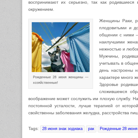
воспринимают их серьезно, так как родившиеся 
окружением.
Женщины Раки, р
плодовитыми и до
общении с ними –
наилучшими женам
нежностью и любов
Мужчины, родивш
учитывать в общен
день настроены н
характере много ж
Рожденные 28 июня женщины —
хозяйственные!
Здоровье родивши
сложившемся обра
воображение может сослужить им плохую службу. Наи
постоянной усталости, лучше терапией от которо
свойственны заболевания желудка, расстройства пищ
Tags:
28 июня знак зодиака
рак
Рожденные 28 июня 