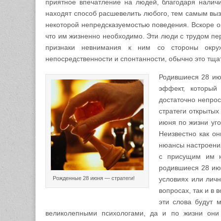
приятное впечатление на людей, благодаря нали
находят способ расшевелить любого, тем самым выз
некоторой непредсказуемостью поведения. Вскоре о
что им жизненно необходимо. Эти люди с трудом пе
признаки невнимания к ним со стороны окру
непосредственности и спонтанности, обычно это тщ
Родившиеся 28 ию
эффект, который
достаточно непрос
стратеги открытых
июня по жизни уго
Неизвестно как он
нюансы настроени
с присущим им ю
родившиеся 28 июн
Рожденные 28 июня — стратеги!
условиях или личн
вопросах, так и в 
эти слова будут 
великолепными психологами, да и по жизни они 