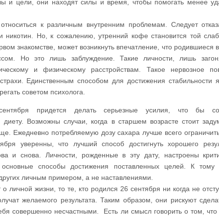
лы и цели, они находят силы и время, чтобы помогать менее у
относиться к различным внутренним проблемам. Следует отказ
и никотин. Но, к сожалению, утренний кофе становится той слаб
вом знакомстве, может возникнуть впечатление, что родившиеся в
ссом. Но это лишь заблуждение. Такие личности, лишь заго
ическому и физическому расстройствам. Такое нервозное по
страхи. Единственным способом для достижения стабильности 
регать советом психолога.
ентября придется делать серьезные усилия, что бы со
 диету. Возможны случаи, когда в старшем возрасте стоит заду
ще. Ежедневно потребляемую дозу сахара лучше всего ограничить.
ября уверенны, что лучший способ достигнуть хорошего резу
ова и снова. Личности, рожденные в эту дату, настроены крит
, основные способы достижения поставленных целей. К тому
других личным примером, а не наставлениями.
 о личной жизни, то те, кто родился 26 сентября ни когда не отст
олучат желаемого результата. Таким образом, они рискуют сдела
ебя совершенно несчастными. Есть ли смысл говорить о том, что 