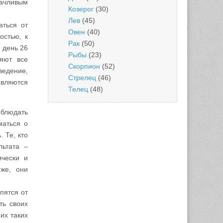
дачливым
Козерог
(30)
Лев
(45)
аться от
Овен
(40)
остью, к
Рак
(50)
 день 26
Рыбы
(23)
няют все
Скорпион
(52)
ведение,
Стрелец
(46)
являются
Телец
(48)
блюдать
маться о
 Те, кто
льтата –
ически и
 же, они
упятся от
ть своих
их таких