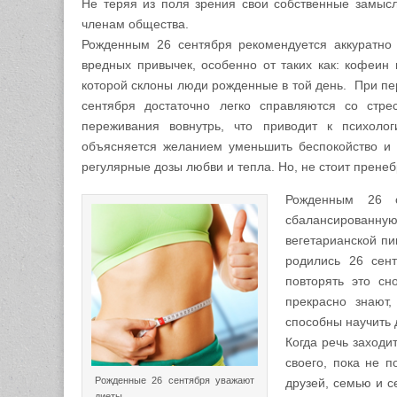
Не теряя из поля зрения свои собственные замыс
членам общества.
Рожденным 26 сентября рекомендуется аккуратно 
вредных привычек, особенно от таких как: кофеин 
которой склоны люди рожденные в той день. При пер
сентября достаточно легко справляются со стре
переживания вовнутрь, что приводит к психолог
объясняется желанием уменьшить беспокойство и 
регулярные дозы любви и тепла. Но, не стоит пренеб
Рожденным 26 с
сбалансированную
вегетарианской пи
родились 26 сент
повторять это сн
прекрасно знают
способны научить 
Когда речь заходит
своего, пока не п
Рожденные 26 сентября уважают
друзей, семью и с
диеты