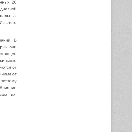
енных 26
едневной
ональных
Из этого
ваний. В
орый они
астоящее
 сильные
яются от
ринимают
 поэтому
 Влияние
вают их,