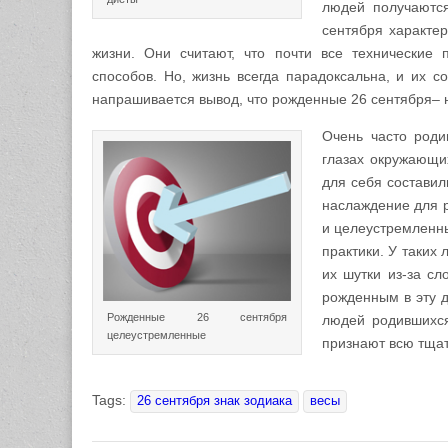
людей получаются
сентября характер
жизни. Они считают, что почти все технически
способов. Но, жизнь всегда парадоксальна, и их 
напрашивается вывод, что рожденные 26 сентября– 
Очень часто роди
глазах окружающих
для себя составил
наслаждение для р
и целеустремленны
практики. У таких
их шутки из-за сл
рожденным в эту д
Рожденные 26 сентября
людей родившихся
целеустремленные
признают всю тщат
Tags:
26 сентября знак зодиака
весы