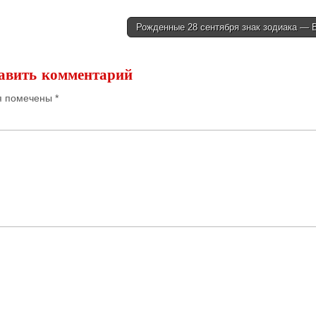
Рожденные 28 сентября знак зодиака —
авить комментарий
я помечены
*