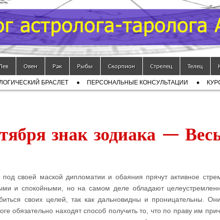
Лев
Овен
Рак
Рыбы
Скорпион
Стрелец
Телец
ЛОГИЧЕСКИЙ БРАСЛЕТ
ПЕРСОНАЛЬНЫЕ КОНСУЛЬТАЦИИ
КУР
тября знак зодиака — Вес
 под своей маской дипломатии и обаяния прячут активное стре
ными и спокойными, но на самом деле обладают целеустремлен
биться своих целей, так как дальновидны и проницательны. Он
тоге обязательно находят способ получить то, что по праву им при