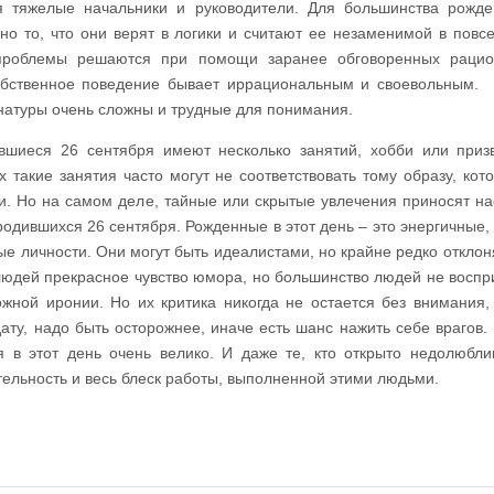
 тяжелые начальники и руководители. Для большинства рожд
но то, что они верят в логики и считают ее незаменимой в повс
е проблемы решаются при помощи заранее обговоренных раци
собственное поведение бывает иррациональным и своевольным. 
натуры очень сложны и трудные для понимания.
вшиеся 26 сентября имеют несколько занятий, хобби или приз
 такие занятия часто могут не соответствовать тому образу, кот
и. Но на самом деле, тайные или скрытые увлечения приносят н
одившихся 26 сентября. Рожденные в этот день – это энергичные,
е личности. Они могут быть идеалистами, но крайне редко отклон
 людей прекрасное чувство юмора, но большинство людей не восп
ожной иронии. Но их критика никогда не остается без внимания,
ату, надо быть осторожнее, иначе есть шанс нажить себе врагов.
 в этот день очень велико. И даже те, кто открыто недолюбли
ельность и весь блеск работы, выполненной этими людьми.