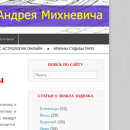
Контакты
С АСТРОЛОГИИ ОНЛАЙН
АРКАНЫ СУДЬБЫ ТАРО
ПОИСК ПО САЙТУ
Найти:
ы
СТАТЬИ О ЗНАКАХ ЗОДИАКА
мление к
Близнецы
(52)
ностью и
Весы
(29)
и жаждут
Водолей
(39)
читается.
Дева
(34)