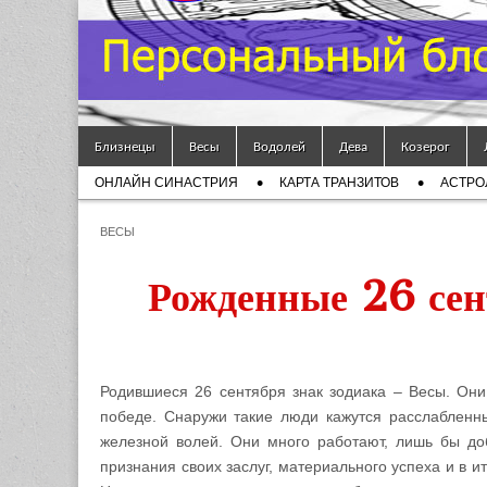
Гороскоп
Мой
Skip to content
Знак
Близнецы
Весы
Водолей
Дева
Козерог
Main menu
ОНЛАЙН СИНАСТРИЯ
КАРТА ТРАНЗИТОВ
АСТРО
Зодиака
Sub menu
ВЕСЫ
— MZZ
Рожденные 26 сен
Родившиеся 26 сентября знак зодиака – Весы. Они
победе. Снаружи такие люди кажутся расслаблен
железной волей. Они много работают, лишь бы до
признания своих заслуг, материального успеха и в и