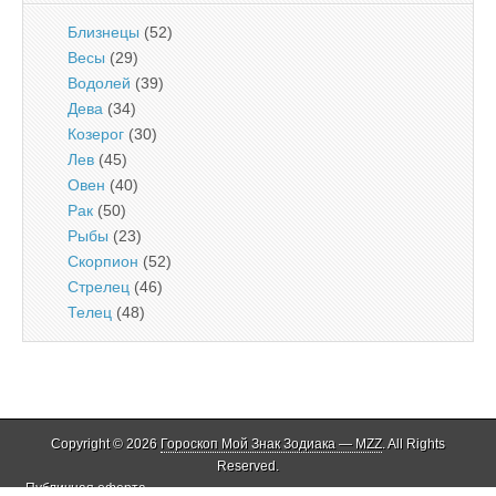
Близнецы
(52)
Весы
(29)
Водолей
(39)
Дева
(34)
Козерог
(30)
Лев
(45)
Овен
(40)
Рак
(50)
Рыбы
(23)
Скорпион
(52)
Стрелец
(46)
Телец
(48)
Copyright © 2026
Гороскоп Мой Знак Зодиака — MZZ
. All Rights
Reserved.
Публичная оферта