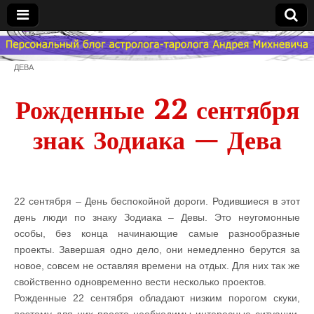
Гороскоп
ДЕВА
Мой
Рожденные 22 сентября
Знак
знак Зодиака — Дева
Зодиака
— MZZ
22 сентября – День беспокойной дороги. Родившиеся в этот
день люди по знаку Зодиака – Девы. Это неугомонные
особы, без конца начинающие самые разнообразные
проекты. Завершая одно дело, они немедленно берутся за
новое, совсем не оставляя времени на отдых. Для них так же
свойственно одновременно вести несколько проектов.
Рожденные 22 сентября обладают низким порогом скуки,
поэтому для них просто необходимы интересные ситуации,