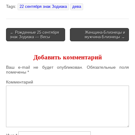
Tags:
22 сентября знак Зодиака
дева
← Рожденные 25 сентября
Женщина-Близнецы и
знак Зодиака — Весы
мужчина-Близнецы →
Post navigation
Добавить комментарий
Ваш e-mail не будет опубликован.
Обязательные поля
помечены
*
Комментарий