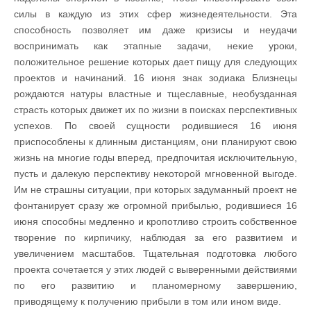
силы в каждую из этих сфер жизнедеятельности. Эта
способность позволяет им даже кризисы и неудачи
воспринимать как этапные задачи, некие уроки,
положительное решение которых дает пищу для следующих
проектов и начинаний. 16 июня знак зодиака Близнецы
рождаются натуры властные и тщеславные, необузданная
страсть которых движет их по жизни в поисках перспективных
успехов. По своей сущности родившиеся 16 июня
приспособлены к длинным дистанциям, они планируют свою
жизнь на многие годы вперед, предпочитая исключительную,
пусть и далекую перспективу некоторой мгновенной выгоде.
Им не страшны ситуации, при которых задуманный проект не
фонтанирует сразу же огромной прибылью, родившиеся 16
июня способны медленно и кропотливо строить собственное
творение по кирпичику, наблюдая за его развитием и
увеличением масштабов. Тщательная подготовка любого
проекта сочетается у этих людей с выверенными действиями
по его развитию и планомерному завершению,
приводящему к получению прибыли в том или ином виде.