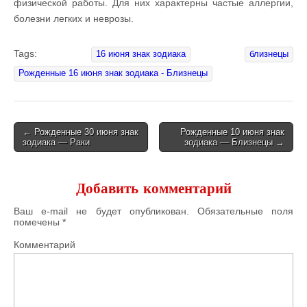
физической работы. Для них характерны частые аллергии,
болезни легких и неврозы.
Tags:
16 июня знак зодиака
близнецы
Рожденные 16 июня знак зодиака - Близнецы
← Рожденные 30 июня знак
Рожденные 10 июня знак
зодиака — Раки
зодиака — Близнецы →
Post navigation
Добавить комментарий
Ваш e-mail не будет опубликован.
Обязательные поля
помечены
*
Комментарий