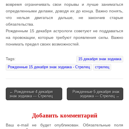
вовремя ограничивать свои порывы и лучше заниматься
определенными делами, доводя их до конца. Важно понять,
что нельзя двигаться дальше, не закончив старые
обязательства.
Рожденным 15 декабря астрологи советуют не поддаваться
на провокации, которые требуют проявления силы. Важно
понимать предел своих возможностей.
Tags:
15 декабря знак зодиака
Рожденные 15 декабря знак зодиака - Стрелец
стрелец
← Рожденные 4 декабря
Рожденные 5 декабря знак
знак зодиака — Стрелец
зодиака — Стрелец →
Post navigation
Добавить комментарий
Ваш e-mail не будет опубликован.
Обязательные поля