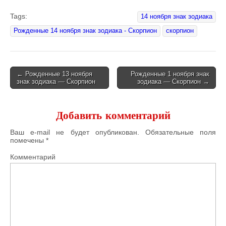
Tags:
14 ноября знак зодиака
Рожденные 14 ноября знак зодиака - Скорпион
скорпион
← Рожденные 13 ноября
Рожденные 1 ноября знак
знак зодиака — Скорпион
зодиака — Скорпион →
Post navigation
Добавить комментарий
Ваш e-mail не будет опубликован.
Обязательные поля
помечены
*
Комментарий