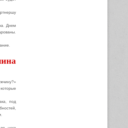
артнершу
ра. Днем
арованы.
ание.
чина
ужчину?»
 которые
ака, под
бностей,
и.
ля него