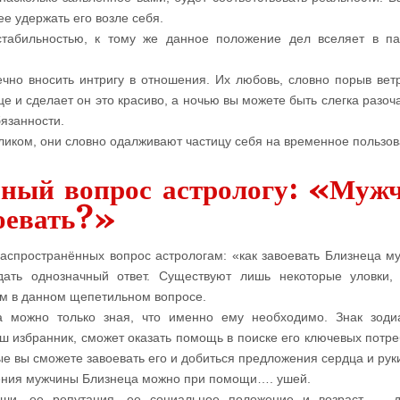
ее удержать его возле себя.
стабильностью, к тому же данное положение дел вселяет в п
чно вносить интригу в отношения. Их любовь, словно порыв вет
 и сделает он это красиво, а ночью вы можете быть слегка разоч
бязанности.
ликом, они словно одалживают частицу себя на временное пользов
нный вопрос астрологу: «Муж
воевать?»
аспространённых вопрос астрологам: «как завоевать Близнеца м
ать однозначный ответ. Существуют лишь некоторые уловки,
м в данном щепетильном вопросе.
а можно только зная, что именно ему необходимо. Знак зоди
ш избранник, сможет оказать помощь в поиске его ключевых потре
е вы сможете завоевать его и добиться предложения сердца и рук
ения мужчины Близнеца можно при помощи…. ушей.
рши, ее репутация, ее социальное положение и возраст — д