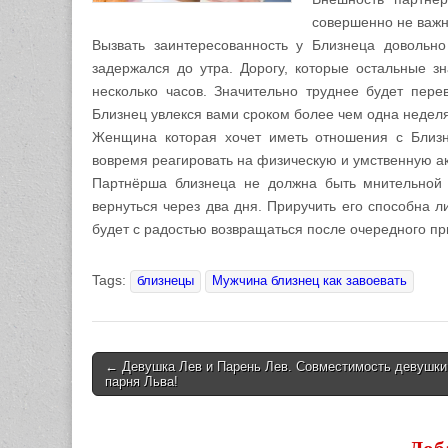
совершенно не важн
Вызвать заинтересованность у Близнеца довольно
задержался до утра. Дорогу, которые остальные з
несколько часов. Значительно труднее будет пер
Близнец увлекся вами сроком более чем одна неделя
Женщина которая хочет иметь отношения с Близн
вовремя реагировать на физическую и умственную ак
Партнёрша близнеца не должна быть мнительной и
вернуться через два дня. Приручить его способна л
будет с радостью возвращаться после очередного пр
Tags:
близнецы
Мужчина близнец как завоевать
← Девушка Лев и Парень Лев. Совместимость девушки
парня Льва!
Post navigation