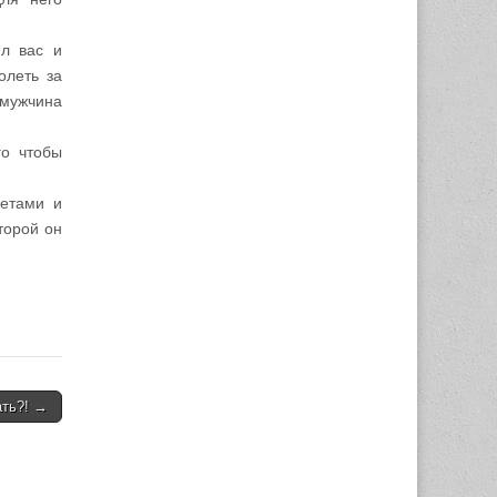
ил вас и
олеть за
 мужчина
го чтобы
ретами и
торой он
ать?! →