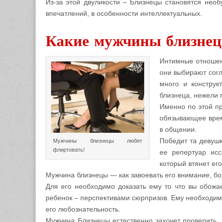
Из-за этой двуликости – Близнецы становятся необ
впечатлений, в особенности интеллектуальных.
Какие мужчины близнец
Интимные отношен
они выбирают сог
много и конструк
близнеца, нежели
Именно по этой пр
обязывающее врем
в общении.
Победит та девушк
Мужчины близнецы любят
флиртовать!
ее репертуар исс
который втянет ег
Мужчина близнецы — как завоевать его внимание, бо
Для его необходимо доказать ему то что вы обожае
ребенок – перспективами сюрпризов. Ему необходимо 
его любознательность.
Мужчина Близнецы естественно захочет проверить, 