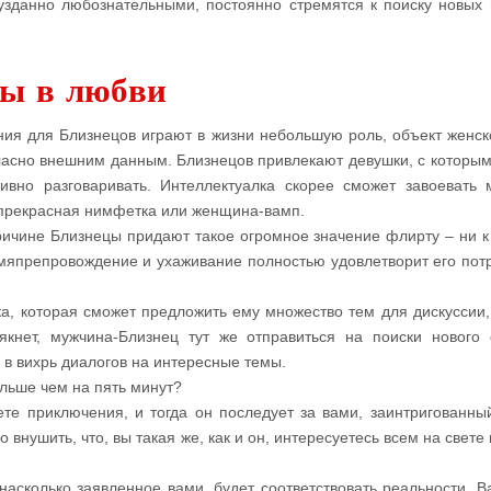
узданно любознательными, постоянно стремятся к поиску новых 
ы в любви
ия для Близнецов играют в жизни небольшую роль, объект женск
ласно внешним данным. Близнецов привлекают девушки, с которы
тивно разговаривать. Интеллектуалка скорее сможет завоевать 
 прекрасная нимфетка или женщина-вамп.
ичине Близнецы придают такое огромное значение флирту – ни к
япрепровождение и ухаживание полностью удовлетворит его пот
а, которая сможет предложить ему множество тем для дискуссии,
якнет, мужчина-Близнец тут же отправиться на поиски нового 
о в вихрь диалогов на интересные темы.
льше чем на пять минут?
те приключения, и тогда он последует за вами, заинтригованны
внушить, что, вы такая же, как и он, интересуетесь всем на свете
насколько заявленное вами, будет соответствовать реальности. В