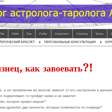
Лев
Овен
Рак
Рыбы
Скорпион
Стрелец
Телец
ЛОГИЧЕСКИЙ БРАСЛЕТ
ПЕРСОНАЛЬНЫЕ КОНСУЛЬТАЦИИ
КУР
нец, как завоевать?!
, а ее проявление во многом зависит от его настроения в данную
о подмигивает, то пройдет мимо и не заметит.
ство, которое правит миром?
в нем дремлют две личности, которые появляются по очереди?