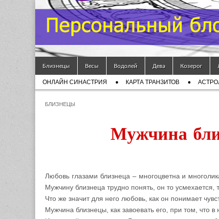
Гороскоп
Мой
Skip to content
Знак
Близнецы
Весы
Водолей
Дева
Козерог
Main menu
ОНЛАЙН СИНАСТРИЯ
КАРТА ТРАНЗИТОВ
АСТРО
Зодиака
Sub menu
БЛИЗНЕЦЫ
— MZZ
Мужчина близ
Любовь глазами близнеца – многоцветна и многолика
Мужчину близнеца трудно понять, он то усмехается, т
Что же значит для него любовь, как он понимает чув
Мужчина близнецы, как завоевать его, при том, что 