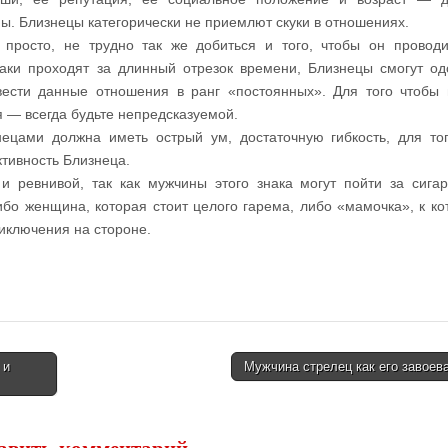
ы. Близнецы категорически не приемлют скуки в отношениях.
 просто, не трудно так же добиться и того, чтобы он провод
наки проходят за длинный отрезок времени, Близнецы смогут од
евести данные отношения в ранг «постоянных». Для того чтобы
 — всегда будьте непредсказуемой.
ецами должна иметь острый ум, достаточную гибкость, для то
тивность Близнеца.
 ревнивой, так как мужчины этого знака могут пойти за сига
ибо женщина, которая стоит целого гарема, либо «мамочка», к ко
иключения на стороне.
 и
Мужчина стрелец как его завоев