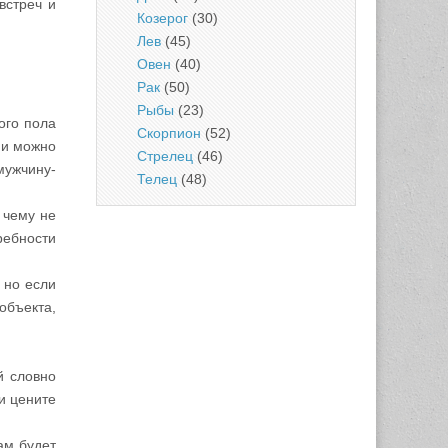
встреч и
Козерог
(30)
Лев
(45)
Овен
(40)
Рак
(50)
Рыбы
(23)
ого пола
Скорпион
(52)
ми можно
Стрелец
(46)
мужчину-
Телец
(48)
 чему не
ребности
 но если
объекта,
й словно
 и цените
ам будет