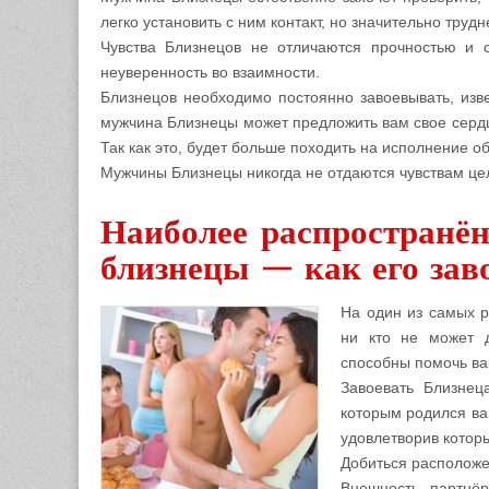
легко установить с ним контакт, но значительно трудн
Чувства Близнецов не отличаются прочностью и 
неуверенность во взаимности.
Близнецов необходимо постоянно завоевывать, изве
мужчина Близнецы может предложить вам свое сердце
Так как это, будет больше походить на исполнение о
Мужчины Близнецы никогда не отдаются чувствам це
Наиболее распространё
близнецы — как его за
На один из самых р
ни кто не может д
способны помочь ва
Завоевать Близнец
которым родился ва
удовлетворив которы
Добиться располож
Внешность партнё