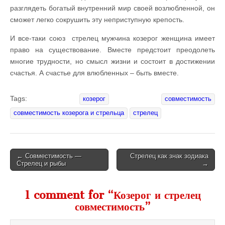
разглядеть богатый внутренний мир своей возлюбленной, он
сможет легко сокрушить эту неприступную крепость.
И все-таки союз стрелец мужчина козерог женщина имеет
право на существование. Вместе предстоит преодолеть
многие трудности, но смысл жизни и состоит в достижении
счастья. А счастье для влюбленных – быть вместе.
Tags:
козерог
совместимость
совместимость козерога и стрельца
стрелец
← Совместимость —
Стрелец как знак зодиака
Стрелец и рыбы
→
Post navigation
1 comment for “
Козерог и стрелец
совместимость
”