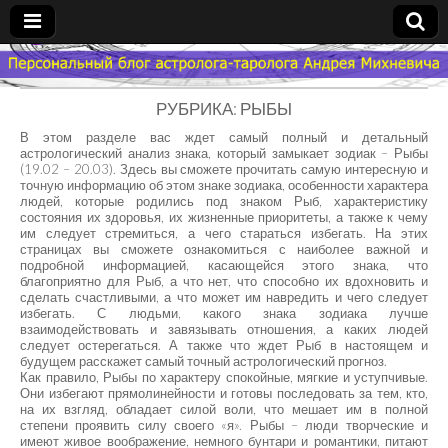
Гороскоп
РУБРИКА: РЫБЫ
Мой
В этом разделе вас ждет самый полный и детальный
астрологический анализ знака, который замыкает зодиак – Рыбы
(19.02 – 20.03). Здесь вы сможете прочитать самую интересную и
Знак
точную информацию об этом знаке зодиака, особенности характера
людей, которые родились под знаком Рыб, характеристику
состояния их здоровья, их жизненные приоритеты, а также к чему
Зодиака
им следует стремиться, а чего стараться избегать. На этих
страницах вы сможете ознакомиться с наиболее важной и
подробной информацией, касающейся этого знака, что
— MZZ
благоприятно для Рыб, а что нет, что способно их вдохновить и
сделать счастливыми, а что может им навредить и чего следует
избегать. С людьми, какого знака зодиака лучше
взаимодействовать и завязывать отношения, а каких людей
следует остерегаться. А также что ждет Рыб в настоящем и
будущем расскажет самый точный астрологический прогноз.
Как правило, Рыбы по характеру спокойные, мягкие и уступчивые.
Они избегают прямолинейности и готовы последовать за тем, кто,
на их взгляд, обладает силой воли, что мешает им в полной
степени проявить силу своего «я». Рыбы – люди творческие и
имеют живое воображение, немного бунтари и романтики, питают