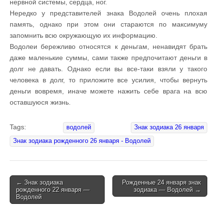
нервной системы, сердца, ног.
Нередко у представителей знака Водолей очень плохая
память, однако при этом они стараются по максимуму
запомнить всю окружающую их информацию.
Водолеи бережливо относятся к деньгам, ненавидят брать
даже маленькие суммы, сами также предпочитают деньги в
долг не давать. Однако если вы все-таки взяли у такого
человека в долг, то приложите все усилия, чтобы вернуть
деньги вовремя, иначе можете нажить себе врага на всю
оставшуюся жизнь.
Tags:
водолей
Знак зодиака 26 января
Знак зодиака рожденного 26 января - Водолей
← Знак зодиака
Рожденные 24 января знак
рожденного 22 января —
зодиака — Водолей →
Post navigation
Водолей