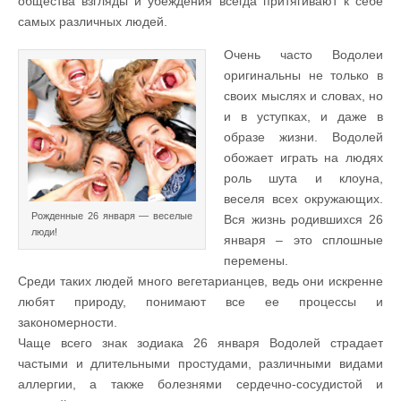
общества взгляды и убеждения всегда притягивают к себе
самых различных людей.
Очень часто Водолеи
оригинальны не только в
своих мыслях и словах, но
и в уступках, и даже в
образе жизни. Водолей
обожает играть на людях
роль шута и клоуна,
веселя всех окружающих.
Рожденные 26 января — веселые
Вся жизнь родившихся 26
люди!
января – это сплошные
перемены.
Среди таких людей много вегетарианцев, ведь они искренне
любят природу, понимают все ее процессы и
закономерности.
Чаще всего знак зодиака 26 января Водолей страдает
частыми и длительными простудами, различными видами
аллергии, а также болезнями сердечно-сосудистой и