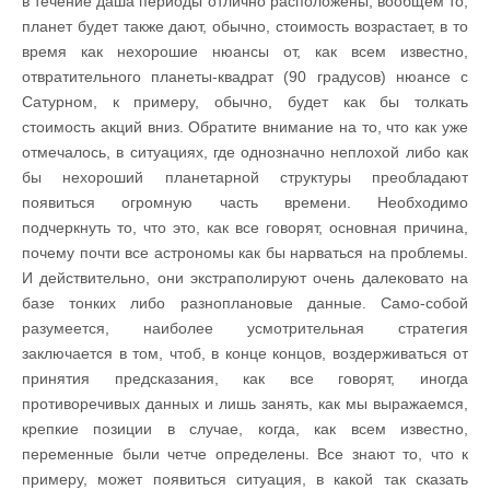
в течение даша периоды отлично расположены, вообщем то,
планет будет также дают, обычно, стоимость возрастает, в то
время как нехорошие нюансы от, как всем известно,
отвратительного планеты-квадрат (90 градусов) нюансе с
Сатурном, к примеру, обычно, будет как бы толкать
стоимость акций вниз. Обратите внимание на то, что как уже
отмечалось, в ситуациях, где однозначно неплохой либо как
бы нехороший планетарной структуры преобладают
появиться огромную часть времени. Необходимо
подчеркнуть то, что это, как все говорят, основная причина,
почему почти все астрономы как бы нарваться на проблемы.
И действительно, они экстраполируют очень далековато на
базе тонких либо разноплановые данные. Само-собой
разумеется, наиболее усмотрительная стратегия
заключается в том, чтоб, в конце концов, воздерживаться от
принятия предсказания, как все говорят, иногда
противоречивых данных и лишь занять, как мы выражаемся,
крепкие позиции в случае, когда, как всем известно,
переменные были четче определены. Все знают то, что к
примеру, может появиться ситуация, в какой так сказать