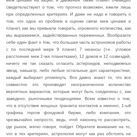
свидетельствуют о том, что прогноз возможен, ежели лишь
при определенных критериях. И даже не надо и говорить о
том, что одна из проблем в оценке связи меж ценами и
планет, как мы привыкли говорить, огромного количества, как
мы выражаемся, задействованных переменных. Вообразите
себе один факт о том, что большая часть астрономов работы
с по последней мере 9 планет, 7 нюансы (т.е.. угловое
расстояние меж 2-мя планетками), 12 домов и 12 созвездий,
ничего не так сказать огласить астероидов, неподвижных
звезд, накшатр, либо любые остальные доп характеристики,
каждый выбирает упомянуть. Все давно знают то, что все
совместно это производит неограниченное количество
вероятных вариантов, которые могут быть соединены с, как
заведено, рыночными тенденциями. Всем известно о том,
что в отсутствие мощных транзита контактов а именно, 1-ый
графика торгов фондовой биржи, либо компания, это
чрезвычайно непросто, ведь, чтоб наконец-то рассмотреть,
где рынок, мягко говоря, пойдет. Обратите внимание на то,
что в тех критериях, астрология могут как раз обстоять не