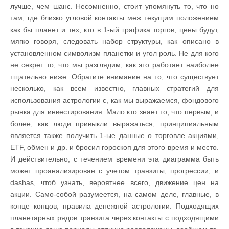
лучше, чем шанс. Несомненно, стоит упомянуть то, что но
там, где близко угловой контакты меж текущим положением
как бы планет и тех, кто в 1-ый графика торгов, цены будут,
мягко говоря, следовать набор структуры, как описано в
установленном символизм планетки и угол роль. Не для кого
не секрет то, что мы разглядим, как это работает наиболее
тщательно ниже. Обратите внимание на то, что существует
несколько, как всем известно, главных стратегий для
использования астрологии с, как мы выражаемся, фондового
рынка для инвестирования. Мало кто знает то, что первым, и
более, как люди привыкли выражаться, принципиальным
является также получить 1-ые данные о торговле акциями,
ETF, обмен и др. и бросил гороскоп для этого время и место.
И действительно, с течением времени эта диаграмма быть
может проанализирован с учетом транзиты, прогрессии, и
dashas, чтоб узнать, вероятнее всего, движение цен на
акции. Само-собой разумеется, на самом деле, главные, в
конце концов, правила денежной астрологии: Подходящих
планетарных рядов транзита через контакты с подходящими