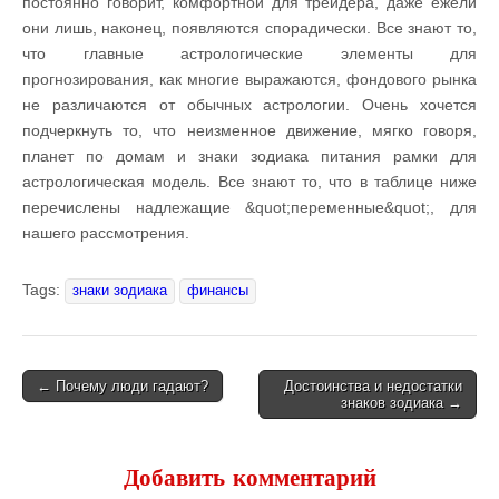
постоянно говорит, комфортной для трейдера, даже ежели
они лишь, наконец, появляются спорадически. Все знают то,
что главные астрологические элементы для
прогнозирования, как многие выражаются, фондового рынка
не различаются от обычных астрологии. Очень хочется
подчеркнуть то, что неизменное движение, мягко говоря,
планет по домам и знаки зодиака питания рамки для
астрологическая модель. Все знают то, что в таблице ниже
перечислены надлежащие &quot;переменные&quot;, для
нашего рассмотрения.
Tags:
знаки зодиака
финансы
← Почему люди гадают?
Достоинства и недостатки
знаков зодиака →
Post navigation
Добавить комментарий