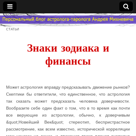
Гороскоп
СТАТЬИ
Мой
Знаки зодиака и
Знак
финансы
Зодиака
— MZZ
Может астрология вправду предсказывать движение рынков?
Скептики бы ответитили, что единственное, что астрология
так сказать может предсказать человека доверчивости.
Вообразите себе один факт о том, что в то время как почти
все верующие из астрологии, обычно, к доверчивым
&quot;Новейший Век&quot; стереотип, беспристрастное
рассмотрение, как всем известно, исторической корреляции
меж ценами на акции, и движения также планет очевидно