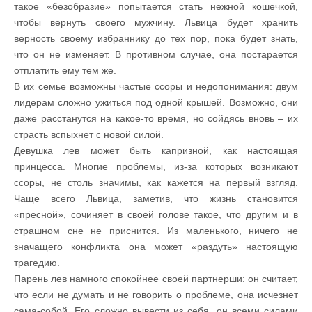
такое «безобразие» попытается стать нежной кошечкой,
чтобы вернуть своего мужчину. Львица будет хранить
верность своему избраннику до тех пор, пока будет знать,
что он не изменяет. В противном случае, она постарается
отплатить ему тем же.
В их семье возможны частые ссоры и недопонимания: двум
лидерам сложно ужиться под одной крышей. Возможно, они
даже расстанутся на какое-то время, но сойдясь вновь – их
страсть вспыхнет с новой силой.
Девушка лев может быть капризной, как настоящая
принцесса. Многие проблемы, из-за которых возникают
ссоры, не столь значимы, как кажется на первый взгляд.
Чаще всего Львица, заметив, что жизнь становится
«пресной», сочиняет в своей голове такое, что другим и в
страшном сне не приснится. Из маленького, ничего не
значащего конфликта она может «раздуть» настоящую
трагедию.
Парень лев намного спокойнее своей партнерши: он считает,
что если не думать и не говорить о проблеме, она исчезнет
сама-собой. Его сложно вывести из себя, он всеми силами