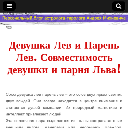
Гороскоп
ЛЕВ
Мой
Девушка Лев и Парень
Знак
Лев. Совместимость
Зодиака
девушки и парня Льва!
— MZZ
Союз девушка лев парень лев – это союз двух ярких светил,
двух вождей. Они всегда находятся в центре внимания и
считаются душой компании. Их природный магнетизм и
интеллект привлекают людей.
Эта солнечная пара выделяется из толпы экстравагантным
внешним видом, манерами или необычной одеждой.