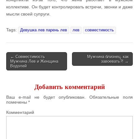
коллективе. Он будет контролировать встречи, звонки и даже
мысли своей супруги.
Tags:
Девушка лев парень лев
лев
совместимость
← Совместимость
Мужчина близнец, как
Мужчина Лев и Женщина
завоевать?! →
Post navigation
Водолей
Добавить комментарий
Ваш e-mail не будет опубликован.
Обязательные поля
помечены
*
Комментарий