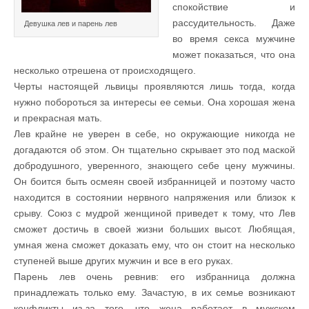
спокойствие и
рассудительность. Даже
Девушка лев и парень лев
во время секса мужчине
может показаться, что она
несколько отрешена от происходящего.
Черты настоящей львицы проявляются лишь тогда, когда
нужно побороться за интересы ее семьи. Она хорошая жена
и прекрасная мать.
Лев крайне не уверен в себе, но окружающие никогда не
догадаются об этом. Он тщательно скрывает это под маской
добродушного, уверенного, знающего себе цену мужчины.
Он боится быть осмеян своей избранницей и поэтому часто
находится в состоянии нервного напряжения или близок к
срыву. Союз с мудрой женщиной приведет к тому, что Лев
сможет достичь в своей жизни больших высот. Любящая,
умная жена сможет доказать ему, что он стоит на несколько
ступеней выше других мужчин и все в его руках.
Парень лев очень ревнив: его избранница должна
принадлежать только ему. Зачастую, в их семье возникают
конфликты из-за того, что жена работает в мужском