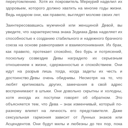
переутомлению. Хотя их покровитель Меркурий наделил их
здоровьем, которого должно хватить на многие годы жизни.
Ведь недаром они, как правило, выглядят моложе своих лет.
Заинтересовавшись мужчиной или женщиной Девой, вы
увидите, что характеристика знака Зодиака Дева наделяет их
способностью к созданию стабильного и надежного брачного
союза на основе равноправия и взаимопонимания. Их брак,
как правило, протекает спокойно, без бурь и потрясений,
поскольку созвездие Девы наградило их серьезным
отношением к жизни, сдержанностью и спокойствием. Они
идут на разрыв лишь тогда, когда задеты их честь и
достоинство.Девы очень обидчивы. Несмотря на то, что
любят критиковать других, замечания в свой адрес
воспринимают в штыки. Они довольно скрытны и холодны,
хотя иногда их поступки говорят об обратном. Это
объясняется тем, что Дева – знак изменчивый, который по-
разному влияет на личность его представителя. Даже
сексуальная гармония зависит от Лунных знаков или
Асцендентов. Они будут милы и любезны до тех пор, пока