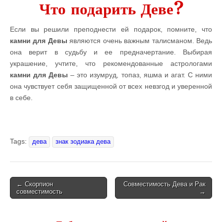
Что подарить Деве?
Если вы решили преподнести ей подарок, помните, что
камни для Девы
являются очень важным талисманом. Ведь
она верит в судьбу и ее предначертание. Выбирая
украшение, учтите, что рекомендованные астрологами
камни для Девы
– это изумруд, топаз, яшма и агат. С ними
она чувствует себя защищенной от всех невзгод и уверенной
в себе.
Tags:
дева
знак зодиака дева
← Скорпион
Совместимость Дева и Рак
совместимость
→
Post navigation