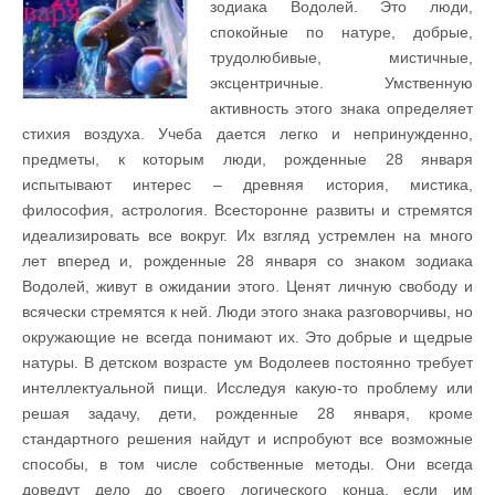
зодиака Водолей. Это люди,
спокойные по натуре, добрые,
трудолюбивые, мистичные,
эксцентричные. Умственную
активность этого знака определяет
стихия воздуха. Учеба дается легко и непринужденно,
предметы, к которым люди, рожденные 28 января
испытывают интерес – древняя история, мистика,
философия, астрология. Всесторонне развиты и стремятся
идеализировать все вокруг. Их взгляд устремлен на много
лет вперед и, рожденные 28 января со знаком зодиака
Водолей, живут в ожидании этого. Ценят личную свободу и
всячески стремятся к ней. Люди этого знака разговорчивы, но
окружающие не всегда понимают их. Это добрые и щедрые
натуры. В детском возрасте ум Водолеев постоянно требует
интеллектуальной пищи. Исследуя какую-то проблему или
решая задачу, дети, рожденные 28 января, кроме
стандартного решения найдут и испробуют все возможные
способы, в том числе собственные методы. Они всегда
доведут дело до своего логического конца, если им