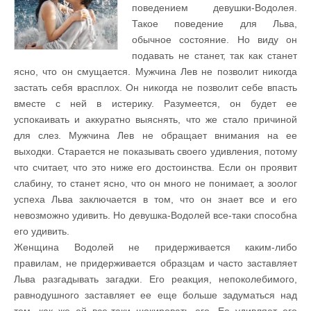
поведением девушки-Водолея.
Такое поведение для Льва,
обычное состояние. Но виду он
подавать не станет, так как станет
ясно, что он смущается. Мужчина Лев не позволит никогда
застать себя врасплох. Он никогда не позволит себе впасть
вместе с ней в истерику. Разумеется, он будет ее
успокаивать и аккуратно выяснять, что же стало причиной
для слез. Мужчина Лев не обращает внимания на ее
выходки. Старается не показывать своего удивления, потому
что считает, что это ниже его достоинства. Если он проявит
слабину, то станет ясно, что он много не понимает, а зоолог
успеха Льва заключается в том, что он знает все и его
невозможно удивить. Но девушка-Водолей все-таки способна
его удивить.
Женщина Водолей не придерживается каким-либо
правилам, не придерживается образцам и часто заставляет
Льва разгадывать загадки. Его реакция, непоколебимого,
равнодушного заставляет ее еще больше задуматься над
тем, как же ей все-таки шокировать его. Ее удивляет его