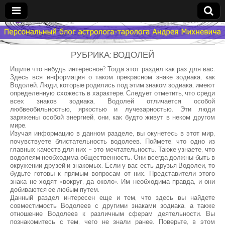
Гороскоп
РУБРИКА: ВОДОЛЕЙ
Мой
Ищите что-нибудь интересное? Тогда этот раздел как раз для вас.
Здесь вся информация о таком прекрасном знаке зодиака, как
Водолей. Люди, которые родились под этим знаком зодиака, имеют
Знак
определенную схожесть в характере. Следует отметить, что среди
всех знаков зодиака, Водолей отличается особой
любвеобильностью, яркостью и лучезарностью. Эти люди
Зодиака
заряжены особой энергией, они, как будто живут в неком другом
мире.
Изучая информацию в данном разделе, вы окунетесь в этот мир,
— MZZ
почувствуете блистательность водолеев. Поймете, что одно из
главных качеств для них – это мечтательность. Также узнаете, что
водолеям необходима общественность. Они всегда должны быть в
окружении друзей и знакомых. Если у вас есть друзья Водолеи, то
будьте готовы к прямым вопросам от них. Представители этого
знака не ходят «вокруг, да около». Им необходима правда, и они
добиваются ее любым путем.
Данный раздел интересен еще и тем, что здесь вы найдете
совместимость Водолеев с другими знаками зодиака, а также
отношение Водолеев к различным сферам деятельности. Вы
познакомитесь с тем, чего не знали ранее. Поверьте, в этом