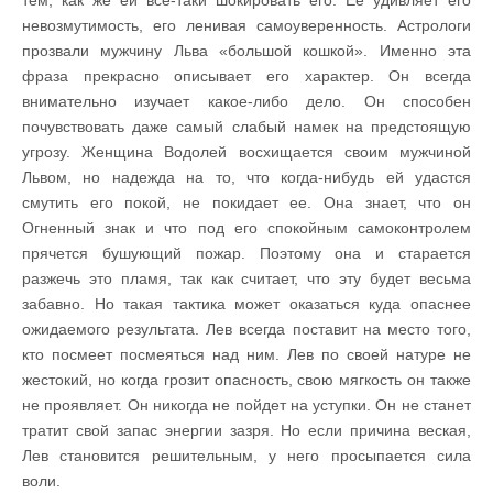
невозмутимость, его ленивая самоуверенность. Астрологи
прозвали мужчину Льва «большой кошкой». Именно эта
фраза прекрасно описывает его характер. Он всегда
внимательно изучает какое-либо дело. Он способен
почувствовать даже самый слабый намек на предстоящую
угрозу. Женщина Водолей восхищается своим мужчиной
Львом, но надежда на то, что когда-нибудь ей удастся
смутить его покой, не покидает ее. Она знает, что он
Огненный знак и что под его спокойным самоконтролем
прячется бушующий пожар. Поэтому она и старается
разжечь это пламя, так как считает, что эту будет весьма
забавно. Но такая тактика может оказаться куда опаснее
ожидаемого результата. Лев всегда поставит на место того,
кто посмеет посмеяться над ним. Лев по своей натуре не
жестокий, но когда грозит опасность, свою мягкость он также
не проявляет. Он никогда не пойдет на уступки. Он не станет
тратит свой запас энергии зазря. Но если причина веская,
Лев становится решительным, у него просыпается сила
воли.