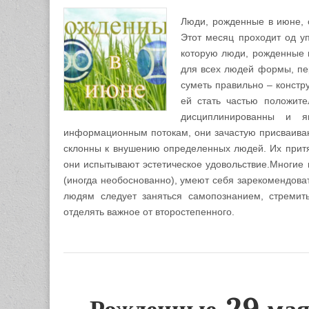
Люди, рожденные в июне, с
Этот месяц проходит од 
которую люди, рожденные 
для всех людей формы, пер
суметь правильно – констр
ей стать частью положите
дисциплинированны и я
информационным потокам, они зачастую присваивают
склонны к внушению определенных людей. Их притяг
они испытывают эстетическое удовольствие.Многие 
(иногда необоснованно), умеют себя зарекомендоват
людям следует заняться самопознанием, стремить
отделять важное от второстепенного.