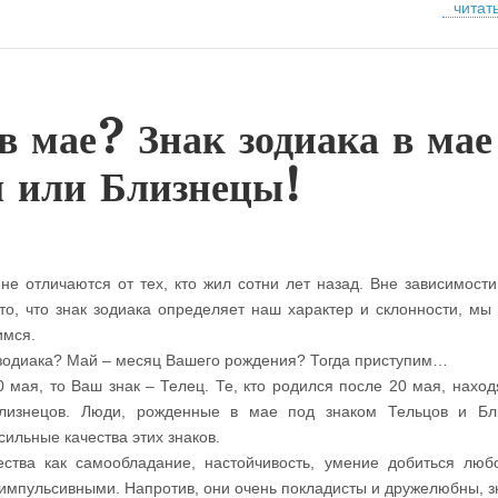
читат
 в мае? Знак зодиака в ма
 или Близнецы!
 отличаются от тех, кто жил сотни лет назад. Вне зависимости 
то, что знак зодиака определяет наш характер и склонности, мы 
имся.
к зодиака? Май – месяц Вашего рождения? Тогда приступим…
 мая, то Ваш знак – Телец. Те, кто родился после 20 мая, наход
Близнецов. Люди, рожденные в мае под знаком Тельцов и Бл
сильные качества этих знаков.
ства как самообладание, настойчивость, умение добиться люб
мпульсивными. Напротив, они очень покладисты и дружелюбны, зн