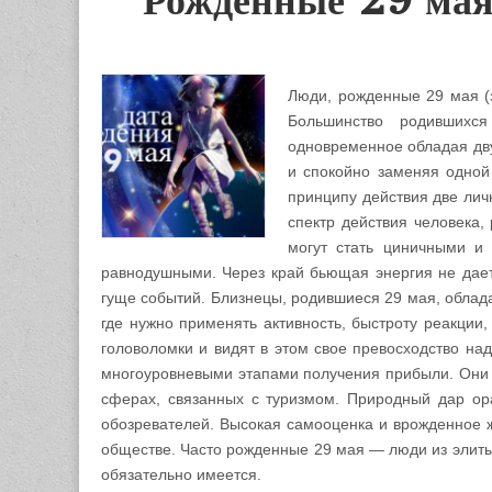
Рожденные 29 мая
Люди, рожденные 29 мая (
Большинство родившихс
одновременное обладая дву
и спокойно заменяя одной
принципу действия две лич
спектр действия человека
могут стать циничными и
равнодушными. Через край бьющая энергия не дает 
гуще событий. Близнецы, родившиеся 29 мая, облад
где нужно применять активность, быстроту реакции
головоломки и видят в этом свое превосходство на
многоуровневыми этапами получения прибыли. Они 
сферах, связанных с туризмом. Природный дар ора
обозревателей. Высокая самооценка и врожденное 
обществе. Часто рожденные 29 мая — люди из элиты,
обязательно имеется.