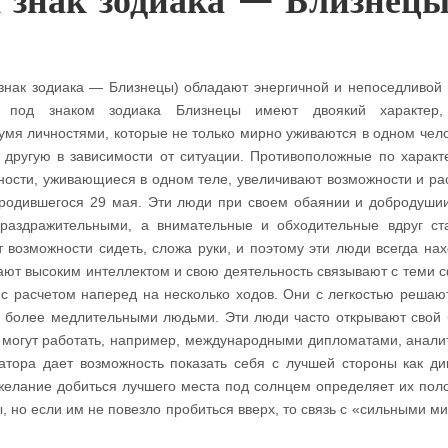
 знак зодиака — Близнецы
знак зодиака — Близнецы) обладают энергичной и непоседливой 
я под знаком зодиака Близнецы имеют двоякий характер,
мя личностями, которые не только мирно уживаются в одном чело
 другую в зависимости от ситуации. Противоположные по характ
ности, уживающиеся в одном теле, увеличивают возможности и р
, родившегося 29 мая. Эти люди при своем обаянии и добродуши
 раздражительными, а внимательные и обходительные вдруг ст
возможности сидеть, сложа руки, и поэтому эти люди всегда нах
ают высоким интеллектом и свою деятельность связывают с теми 
, с расчетом наперед на несколько ходов. Они с легкостью решаю
д более медлительными людьми. Эти люди часто открывают свой 
могут работать, например, международными дипломатами, анали
тора дает возможность показать себя с лучшей стороны как ди
желание добиться лучшего места под солнцем определяет их пол
 но если им не повезло пробиться вверх, то связь с «сильными ми