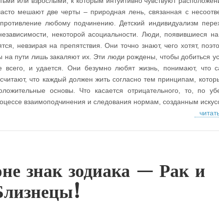
тьми или взрослыми, к которым интуитивно чувствуют расположен
асто мешают две черты – природная лень, связанная с несоотв
опротивление любому подчинению. Детский индивидуализм пере
независимости, некоторой асоциальности. Люди, появившиеся на
тся, невзирая на препятствия. Они точно знают, чего хотят, поэт
ы на пути лишь закаляют их. Эти люди рождены, чтобы добиться ус
е всего, и удается. Они безумно любят жизнь, понимают, что 
 считают, что каждый должен жить согласно тем принципам, котор
оложительные основы. Что касается отрицательного, то, по у
оцессе взаимоподчинения и следования нормам, созданным искус
читат
не знак зодиака — Рак и
Близнецы!