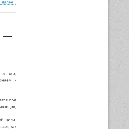
ь далее
е —
от того,
знаем, к
ятся под
изнецов,
ой цели.
ают, как