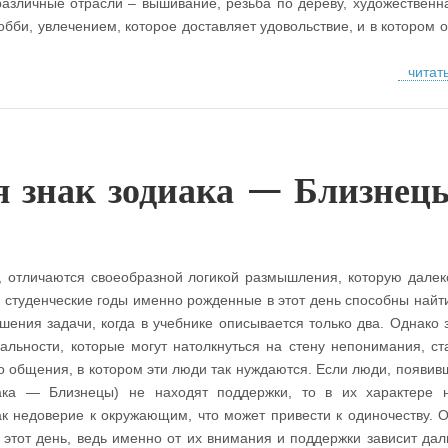
различные отрасли – вышивание, резьба по дереву, художественна
обби, увлечением, которое доставляет удовольствие, и в котором о
читат
 знак зодиака — Близнец
 отличаются своеобразной логикой размышления, которую далек
и студенческие годы именно рожденные в этот день способны найти
шения задачи, когда в учебнике описывается только два. Однако 
льности, которые могут натолкнуться на стену непонимания, ст
 общения, в котором эти люди так нуждаются. Если люди, появив
ака — Близнецы) не находят поддержки, то в их характере 
как недоверие к окружающим, что может привести к одиночеству. 
в этот день, ведь именно от их внимания и поддержки зависит да