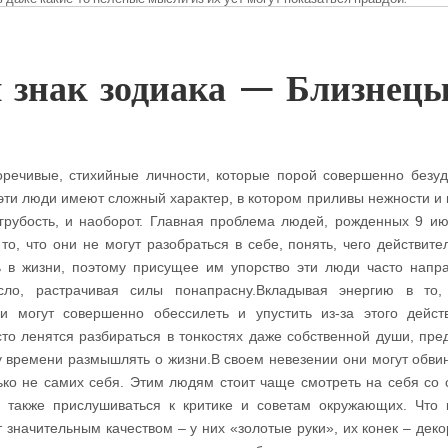
 знак зодиака — Близнецы
речивые, стихийные личности, которые порой совершенно безу
 эти люди имеют сложный характер, в котором приливы нежности и 
грубость, и наоборот. Главная проблема людей, рожденных 9 ию
то, что они не могут разобраться в себе, понять, чего действите
чь в жизни, поэтому присущее им упорство эти люди часто напр
сло, растрачивая силы понапрасну.Вкладывая энергию в то,
и могут совершенно обессилеть и упустить из-за этого дейст
сто ленятся разбираться в тонкостях даже собственной души, пре
у времени размышлять о жизни.В своем невезении они могут обвин
лько не самих себя. Этим людям стоит чаще смотреть на себя со 
а также прислушиваться к критике и советам окружающих. Что 
значительным качеством – у них «золотые руки», их конек – деко