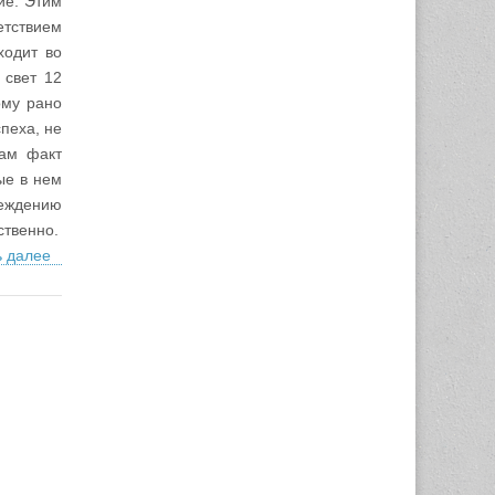
ие. Этим
етствием
ходит во
 свет 12
ому рано
пеха, не
сам факт
ые в нем
беждению
ственно.
ь далее