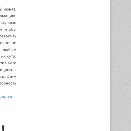
2 июня).
ормацию,
оступные
м, чтобы
озволить
ренне не
е любым
их сути,
тия чего
бициозны
ать.Этим
собность
ь далее