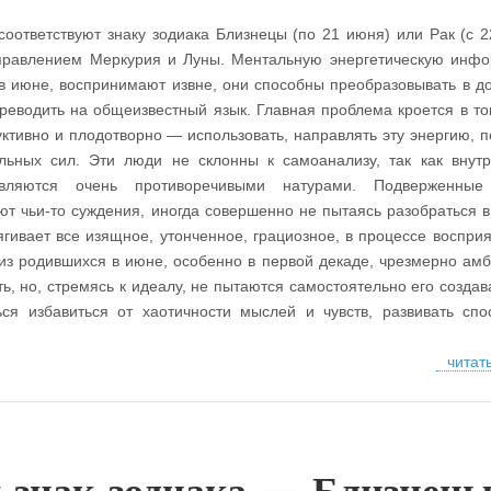
оответствуют знаку зодиака Близнецы (по 21 июня) или Рак (с 2
управлением Меркурия и Луны. Ментальную энергетическую инф
в июне, воспринимают извне, они способны преобразовывать в д
еводить на общеизвестный язык. Главная проблема кроется в то
уктивно и плодотворно — использовать, направлять эту энергию, п
льных сил. Эти люди не склонны к самоанализу, так как внут
вляются очень противоречивыми натурами. Подверженны
 чьи-то суждения, иногда совершенно не пытаясь разобраться в 
ивает все изящное, утонченное, грациозное, в процессе восприя
из родившихся в июне, особенно в первой декаде, чрезмерно ам
ь, но, стремясь к идеалу, не пытаются самостоятельно его создав
ся избавиться от хаотичности мыслей и чувств, развивать спо
читат