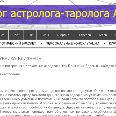
Лев
Овен
Рак
Рыбы
Скорпион
Стрелец
Телец
ЛОГИЧЕСКИЙ БРАСЛЕТ
ПЕРСОНАЛЬНЫЕ КОНСУЛЬТАЦИИ
КУР
УБРИКА: БЛИЗНЕЦЫ
 и интересного о таком знаке зодиака, как Близнецы. Здесь вы найдете 
я настроение?
ам свойственно переходить из одного состояния в другое. Они с легкос
енно поэтому представители данного знака зодиака могут изменить сво
ойственны необдуманные поступки. Они ради какой-то поставленной цели
оступки приносят пользу. И близнецы это понимают, не сразу, конечно, но в
деятельности и способностях близнецов. Здесь вы узнаете, чем лучше з
 Интересные статьи поведают вам об отличных речевых способностях б
 даже какие-то нелепые мысли из их уст могут показаться правдой.