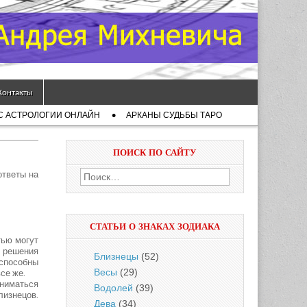
Контакты
С АСТРОЛОГИИ ОНЛАЙН
АРКАНЫ СУДЬБЫ ТАРО
ПОИСК ПО САЙТУ
ответы на
Найти:
СТАТЬИ О ЗНАКАХ ЗОДИАКА
тью могут
и решения
Близнецы
(52)
 способны
Весы
(29)
се же.
аниматься
Водолей
(39)
лизнецов.
Дева
(34)