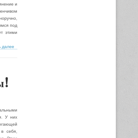
мнение и
менчивом
норучно,
имся под
ут этими
ь далее
ы!
альными
и. У них
регающей
 в себя,