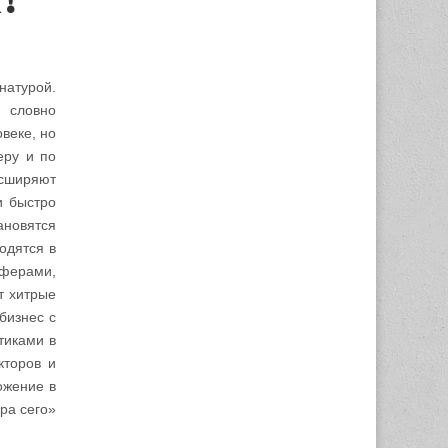
!
натурой.
 словно
веке, но
еру и по
асширяют
и быстро
ановятся
одятся в
сферами,
т хитрые
бизнес с
тиками в
кторов и
ожение в
ра сего»