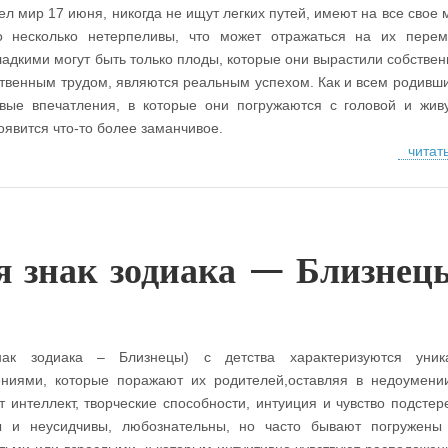
ел мир 17 июня, никогда не ищут легких путей, имеют на все свое 
о несколько нетерпеливы, что может отражаться на их пере
адкими могут быть только плоды, которые они вырастили собствен
обственным трудом, являются реальным успехом. Как и всем родивш
вые впечатления, в которые они погружаются с головой и жив
оявится что-то более заманчивое.
читат
 знак зодиака — Близнец
ак зодиака – Близнецы) с детства характеризуются уник
ениями, которые поражают их родителей,оставляя в недоумени
ит интеллект, творческие способности, интуиция и чувство подсте
ы и неусидчивы, любознательны, но часто бывают погружены