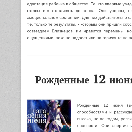
адаптация ребенка в обществе. Те, кто впервые увид
готовы его отстаивать до конца. Они упорны, н
эмоциональном состоянии. Для них действительно сл
т.е. только те результаты, к которым они пришли с
созвездием Близнецов, им нравится перемены, но
ощущениями, пока не надоест или на горизонте не п
Рожденные 12 июня
Рожденные 12 июня (зн
способностями и рассужд
высоко, не по годам, разв
опасности. Они энергичн