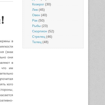
Козерог
(30)
Лев
(45)
Овен
(40)
!
Рак
(50)
Рыбы
(23)
Скорпион
(52)
Стрелец
(46)
держны в
Телец
(48)
мягкости
ня (знак
льно они
авляют в
 что им
вительно
дпочитая
ять кого
стороны,
касается
ративно-