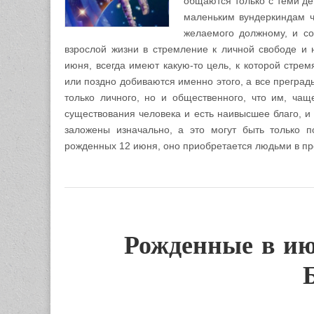
общаются только с теми де
маленьким вундеркиндам ч
желаемого должному, и с
взрослой жизни в стремление к личной свободе и 
июня, всегда имеют какую-то цель, к которой стремя
или поздно добиваются именно этого, а все преград
только личного, но и общественного, что им, чащ
существования человека и есть наивысшее благо, и
заложены изначально, а это могут быть только п
рожденных 12 июня, оно приобретается людьми в пр
Рожденные в ию