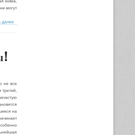
я ковка,
ни могут
ь далее
ы!
о не все
 третий,
зачастую
ановятся
шиеся на
начинает
Особенно
льнейшая