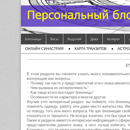
Гороскоп
Мой
Skip to content
Знак
Близнецы
Весы
Водолей
Дева
Козерог
Main menu
ОНЛАЙН СИНАСТРИЯ
КАРТА ТРАНЗИТОВ
АСТРО
Зодиака
Sub menu
— MZZ
Р
В этом разделе вы сможете узнать много познавательного
волнующие вас вопросы:
— Почему так часто у представителей этого знака меняетс
— Чем вызвана их нетерпеливость?
— Как чаще всего выглядят близнецы?
— Особенности их характера и многое другое.
Изучив этот интересный раздел, вы поймете, что близнец
поменять одежду, работу или даже место жительства. Им
по поводу того или иного вопроса. Не зря близнецам св
отказаться от прошлого. Не всегда, конечно, эти быстрые п
Также в разделе имеется интересная информация о сфере 
представителям данного знака, а чего лучше избегать.
Близнецы – это те люди, которые способны убеждать. Ведь