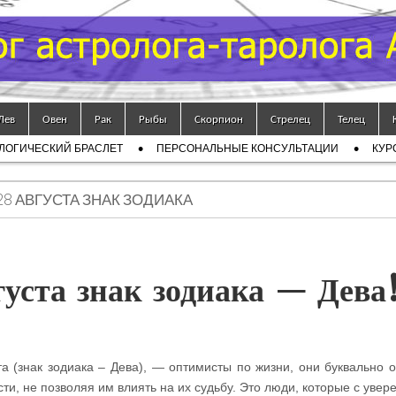
Лев
Овен
Рак
Рыбы
Скорпион
Стрелец
Телец
ЛОГИЧЕСКИЙ БРАСЛЕТ
ПЕРСОНАЛЬНЫЕ КОНСУЛЬТАЦИИ
КУР
28 АВГУСТА ЗНАК ЗОДИАКА
уста знак зодиака — Дева
а (знак зодиака – Дева), — оптимисты по жизни, они буквально 
ти, не позволяя им влиять на их судьбу. Это люди, которые с увер