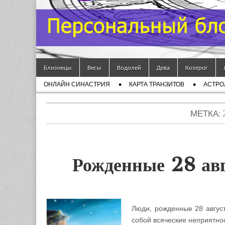
Гороскоп
Мой
Skip to content
Знак
Близнецы
Весы
Водолей
Дева
Козерог
Main menu
ОНЛАЙН СИНАСТРИЯ
КАРТА ТРАНЗИТОВ
АСТРО
Зодиака
Sub menu
— MZZ
МЕТКА: 
Рожденные 28 авг
Люди, рожденные 28 август
собой всяческие неприятнос