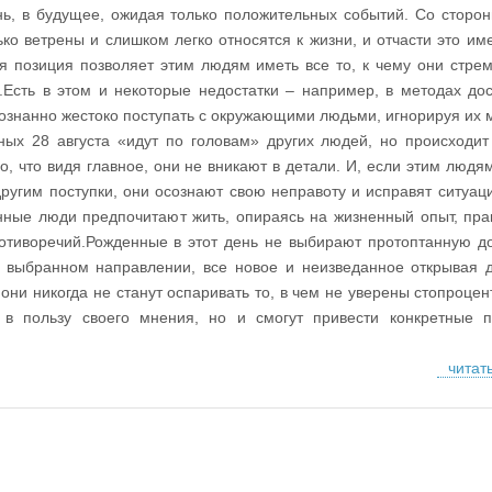
нь, в будущее, ожидая только положительных событий. Со сторо
ько ветрены и слишком легко относятся к жизни, и отчасти это име
 позиция позволяет этим людям иметь все то, к чему они стрем
.Есть в этом и некоторые недостатки – например, в методах до
сознанно жестоко поступать с окружающими людьми, игнорируя их 
ых 28 августа «идут по головам» других людей, но происходит 
, что видя главное, они не вникают в детали. И, если этим людям
ругим поступки, они осознают свою неправоту и исправят ситуац
ные люди предпочитают жить, опираясь на жизненный опыт, прак
тиворечий.Рожденные в этот день не выбирают протоптанную до
в выбранном направлении, все новое и неизведанное открывая 
они никогда не станут оспаривать то, в чем не уверены стопроцен
 в пользу своего мнения, но и смогут привести конкретные 
читат