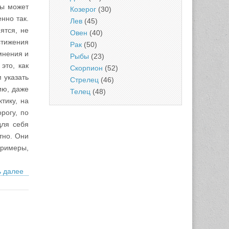
ны может
Козерог
(30)
нно так.
Лев
(45)
ятся, не
Овен
(40)
стижения
Рак
(50)
мнения и
Рыбы
(23)
это, как
Скорпион
(52)
 указать
Стрелец
(46)
ию, даже
Телец
(48)
тику, на
рогу, по
для себя
тно. Они
примеры,
ь далее