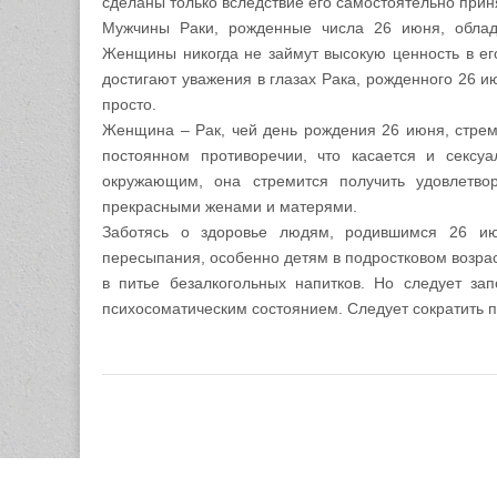
сделаны только вследствие его самостоятельно приня
Мужчины Раки, рожденные числа 26 июня, облад
Женщины никогда не займут высокую ценность в его
достигают уважения в глазах Рака, рожденного 26 ию
просто.
Женщина – Рак, чей день рождения 26 июня, стрем
постоянном противоречии, что касается и сексу
окружающим, она стремится получить удовлетв
прекрасными женами и матерями.
Заботясь о здоровье людям, родившимся 26 июн
пересыпания, особенно детям в подростковом возрас
в питье безалкогольных напитков. Но следует за
психосоматическим состоянием. Следует сократить п
Copyright © 2026
Гороскоп Мой Знак Зодиака — MZZ
. All Righ