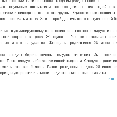
тых решений. Раки не выносят, когда им раздают советы.
ают неуемным тщеславием, которое двигает этих людей к ве
 жизни и никогда не станет его другом. Единственные женщины,
ня – это мать и жена. Хотя второй достичь этого статуса, порой б
иться к доминирующему положению, она все контролирует и нах
альной стороны вопроса. Женщина – Рак, не показывает свои
орение и это ей удается. Женщины, родившиеся 26 июня ста
я, следует беречь печень, желудок, кишечник. Им противоп
те. Также следует избегать излишней жидкости. Следует ограничив
помнить, что все болезни Раков, рожденных в день 26 июня с
ериоды депрессии и изменить еду, сон, жизненные привычки.
читат
ts Reserved.
Публичная оферта