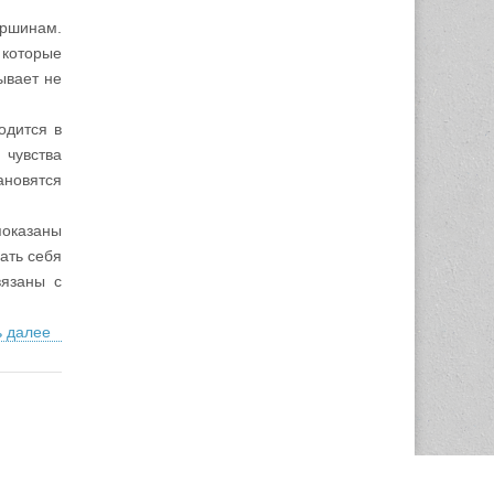
ршинам.
 которые
ывает не
одится в
 чувства
новятся
оказаны
ать себя
вязаны с
ь далее