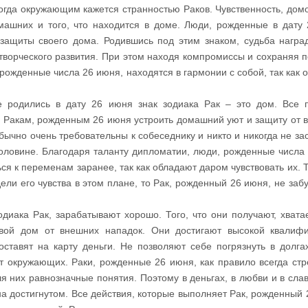
ногда окружающим кажется странностью Раков. Чувственность, домо
машних и того, что находится в доме. Люди, рожденные в дату
 защиты своего дома. Родившись под этим знаком, судьба награ
творческого развития. При этом находя компромиссы и сохраняя п
рожденные числа 26 июня, находятся в гармонии с собой, так как 
е родились в дату 26 июня знак зодиака Рак – это дом. Все
ся Ракам, рожденным 26 июня устроить домашний уют и защиту от 
ычно очень требовательны к собеседнику и никто и никогда не зас
 половине. Благодаря таланту дипломатии, люди, рожденные числа
ься к переменам заранее, так как обладают даром чувствовать их. 
ли его чувства в этом плане, то Рак, рожденный 26 июня, не забу
диака Рак, зарабатывают хорошо. Того, что они получают, хватае
вой дом от внешних нападок. Они достигают высокой квалиф
тавят на карту деньги. Не позволяют себе погрязнуть в долгах
от окружающих. Раки, рожденные 26 июня, как правило всегда стр
я них равнозначные понятия. Поэтому в деньгах, в любви и в слав
на достигнутом. Все действия, которые выполняет Рак, рожденный 