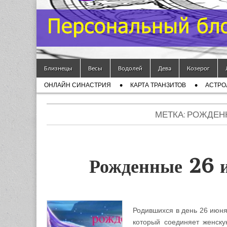
Гороскоп
Мой
Skip to content
Знак
Близнецы
Весы
Водолей
Дева
Козерог
Main menu
ОНЛАЙН СИНАСТРИЯ
КАРТА ТРАНЗИТОВ
АСТРО
Зодиака
Sub menu
— MZZ
МЕТКА: РОЖДЕНН
Рожденные 26 и
Родившихся в день 26 июня 
который соединяет женск