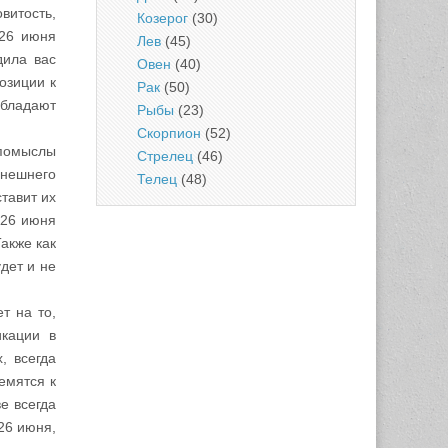
витость,
Козерог
(30)
 26 июня
Лев
(45)
дила вас
Овен
(40)
озиции к
Рак
(50)
обладают
Рыбы
(23)
Скорпион
(52)
 помыслы
Стрелец
(46)
внешнего
Телец
(48)
тавит их
 26 июня
Также как
дет и не
т на то,
икации в
, всегда
емятся к
е всегда
26 июня,