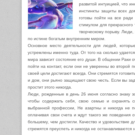
развитой интуицией, что и
инстинкты защиты всех до
готовы пойти на все ради
стимулом для прекрасного 
творческому порыву. Люди, 
по истине богатым внутренним миром.
Основное место деятельности для людей, которы
устремлены именно туда. От того на сколько удает
мира зависит состояние его души. В общении Раки об
пойти на контакт, если они не уверенны во второй
своей цели достигают всегда. Они стремятся готовит
и дом, они рьяно защищают свою честь. Если вы заде
простит этого никогда.
Люди, рожденные в день 26 июня согласно знаку зо
чтобы содержать себя, свою семью и охранять с
выбранной профессии, Не азартны и никогда не пос
оплачивая свои счета и ждут такого же поведения 
большему, чем достигли. Качество и удовольствие дл
стремятся преуспеть и никогда не останавливаются 