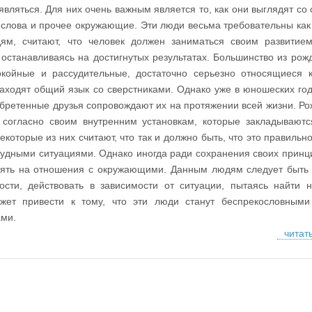
являться. Для них очень важным является то, как они выглядят со 
, слова и прочее окружающие. Эти люди весьма требовательны как
ям, считают, что человек должен заниматься своим развитием
 останавливаясь на достигнутых результатах. Большинство из рож
окойные и рассудительные, достаточно серьезно относящиеся 
находят общий язык со сверстниками. Однако уже в юношеских год
бретенные друзья сопровождают их на протяжении всей жизни. Р
 согласно своим внутренним установкам, которые закладывают
екоторые из них считают, что так и должно быть, что это правильн
трудными ситуациями. Однако иногда ради сохранения своих принц
иять на отношения с окружающими. Данным людям следует быть
ости, действовать в зависимости от ситуации, пытаясь найти 
жет привести к тому, что эти люди станут беспрекословным
ами.
читат