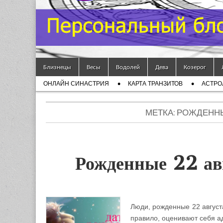
Гороскоп
Мой
Skip to content
Знак
Близнецы
Весы
Водолей
Дева
Козерог
Main menu
ОНЛАЙН СИНАСТРИЯ
КАРТА ТРАНЗИТОВ
АСТРО
Зодиака
Sub menu
— MZZ
МЕТКА: РОЖДЕННЫ
Рожденные 22 авг
Люди, рожденные 22 августа
правило, оценивают себя ад