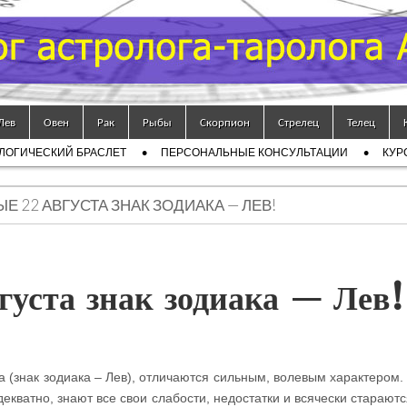
Лев
Овен
Рак
Рыбы
Скорпион
Стрелец
Телец
ЛОГИЧЕСКИЙ БРАСЛЕТ
ПЕРСОНАЛЬНЫЕ КОНСУЛЬТАЦИИ
КУР
Е 22 АВГУСТА ЗНАК ЗОДИАКА — ЛЕВ!
уста знак зодиака — Лев!
 (знак зодиака – Лев), отличаются сильным, волевым характером. 
екватно, знают все свои слабости, недостатки и всячески стараютс