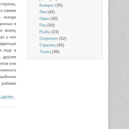
стороны,
Козерог
(30)
 к самим
Лев
(45)
, всегда
Овен
(40)
денных в
Рак
(50)
ко всему
Рыбы
(23)
ах у них
Скорпион
(52)
ожденные
Стрелец
(46)
ся еще в
Телец
(48)
о, другим
ипов они
 немного
наиболее
и рабами
ь далее