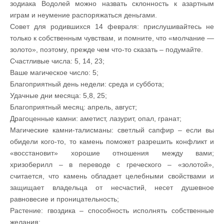
зодиака Водолей можно назвать склонность к азартным
играм и неумение распоряжаться деньгами.
Совет для родившихся 14 февраля: прислушивайтесь не
только к собственным чувствам, и помните, что «молчание —
золото», поэтому, прежде чем что-то сказать – подумайте.
Счастливые числа: 5, 14, 23;
Ваше магическое число: 5;
Благоприятный день недели: среда и суббота;
Удачные дни месяца: 5,8, 25;
Благоприятный месяц: апрель, август;
Драгоценные камни: аметист, лазурит, опал, гранат;
Магические камни-талисманы: светлый сапфир – если вы
обидели кого-то, то камень поможет разрешить конфликт и
«восстановит» хорошие отношения между вами;
хризоберилл – в переводе с греческого – «золотой»,
считается, что камень обладает целебными свойствами и
защищает владельца от несчастий, несет душевное
равновесие и проницательность;
Растение: гвоздика – способность исполнять собственные
желания;