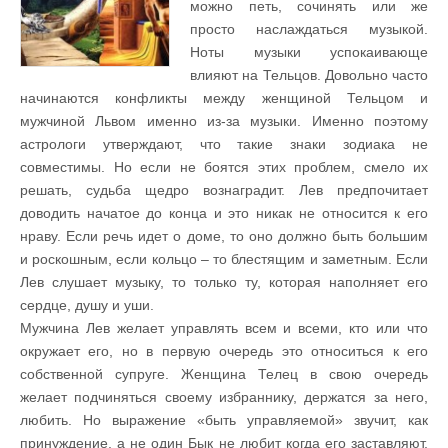
можно петь, сочинять или же
просто наслаждаться музыкой.
Ноты музыки успокаивающе
влияют на Тельцов. Довольно часто
начинаются конфликты между женщиной Тельцом и
мужчиной Львом именно из-за музыки. Именно поэтому
астрологи утверждают, что такие знаки зодиака не
совместимы. Но если не боятся этих проблем, смело их
решать, судьба щедро вознаградит. Лев предпочитает
доводить начатое до конца и это никак не относится к его
нраву. Если речь идет о доме, то оно должно быть большим
и роскошным, если кольцо – то блестящим и заметным. Если
Лев слушает музыку, то только ту, которая наполняет его
сердце, душу и уши.
Мужчина Лев желает управлять всем и всеми, кто или что
окружает его, но в первую очередь это относиться к его
собственной супруге. Женщина Телец в свою очередь
желает подчиняться своему избраннику, держатся за него,
любить. Но выражение «быть управляемой» звучит, как
принуждение, а не один Бык не любит когда его заставляют,