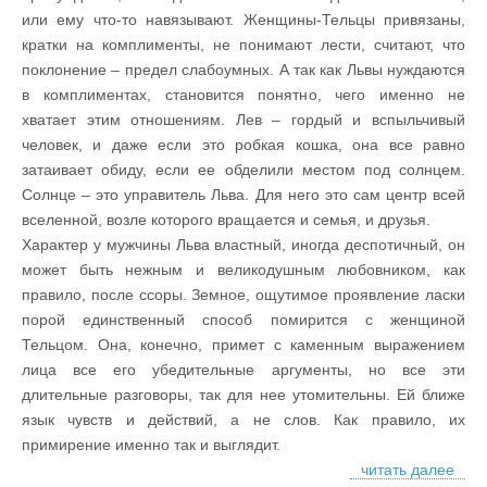
или ему что-то навязывают. Женщины-Тельцы привязаны,
кратки на комплименты, не понимают лести, считают, что
поклонение – предел слабоумных. А так как Львы нуждаются
в комплиментах, становится понятно, чего именно не
хватает этим отношениям. Лев – гордый и вспыльчивый
человек, и даже если это робкая кошка, она все равно
затаивает обиду, если ее обделили местом под солнцем.
Солнце – это управитель Льва. Для него это сам центр всей
вселенной, возле которого вращается и семья, и друзья.
Характер у мужчины Льва властный, иногда деспотичный, он
может быть нежным и великодушным любовником, как
правило, после ссоры. Земное, ощутимое проявление ласки
порой единственный способ помирится с женщиной
Тельцом. Она, конечно, примет с каменным выражением
лица все его убедительные аргументы, но все эти
длительные разговоры, так для нее утомительны. Ей ближе
язык чувств и действий, а не слов. Как правило, их
примирение именно так и выглядит.
читать далее