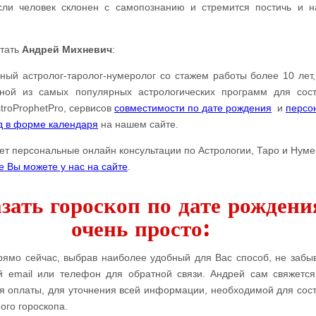
сли человек склонен с самопознанию и стремится постичь и н
отать
Андрей Михневич
:
ый астролог-таролог-нумеролог со стажем работы более 10 лет,
дной из самых популярных астрологических программ для сос
troProphetPro, сервисов
совместимости по дате рождения
и
персо
од в форме календаря
на нашем сайте.
ет персональные онлайн консультации по Астрологии, Таро и Нуме
е Вы можете у нас на сайте
.
зать гороскоп по дате рождени
очень просто:
рямо сейчас, выбрав наиболее удобный для Вас способ, не забыв
й email или телефон для обратной связи. Андрей сам свяжетс
я оплаты, для уточнения всей информации, необходимой для сос
ого гороскопа.