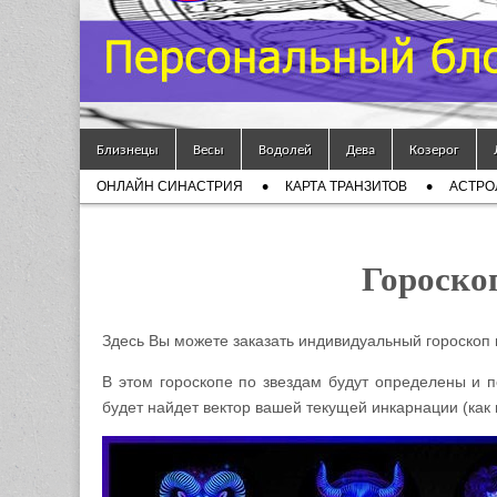
Гороскоп
Мой
Skip to content
Знак
Близнецы
Весы
Водолей
Дева
Козерог
Main menu
ОНЛАЙН СИНАСТРИЯ
КАРТА ТРАНЗИТОВ
АСТРО
Зодиака
Sub menu
— MZZ
Гороско
Здесь Вы можете заказать индивидуальный гороскоп
В этом гороскопе по звездам будут определены и 
будет найдет вектор вашей текущей инкарнации (как 