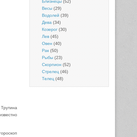
Близнецы
(52)
Весы
(29)
Водолей
(39)
Дева
(34)
Козерог
(30)
Лев
(45)
Овен
(40)
Рак
(50)
Рыбы
(23)
Скорпион
(52)
Стрелец
(46)
Телец
(48)
 Трутина
известно
гороскоп