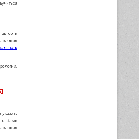
аучиться
 автор и
тавления
нального
рологии,
я
 указать
я с Вами
тавления