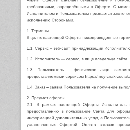
Акцепт Оферты означает ознакомление и полное,
требованиями, определёнными в Оферте. С момен
Исполнителем и Пользователем признается заключен
исполнению Сторонами.
1. Термины
В целях настоящей Оферты нижеприведенные терми
1.1. Сервис – веб-сайт, принадлежащий Исполнителю,
1.2. Исполнитель — сервис, в лице владельца сайта.
1.3. Пользователь – физическое лицо, самост
предоставляемыми сервисом https://moy-znak-zodiaka
1.4. Заказ – заявка Пользователя на получение вып
2. Предмет оферты
2.1. В рамках настоящей Оферты Исполнитель п
предоставлению в пользование Сайта для оформл
информацией дополнительных услуг, а Пользователь 
установленных Офертой. Оплата заказов проис