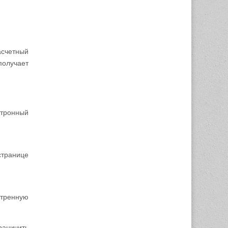
асчетный
получает
ктронный
странице
отренную
раничить