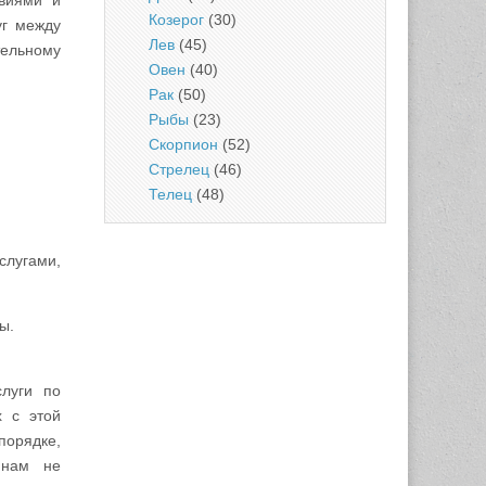
овиями и
Козерог
(30)
уг между
Лев
(45)
тельному
Овен
(40)
Рак
(50)
Рыбы
(23)
Скорпион
(52)
Стрелец
(46)
Телец
(48)
лугами,
ы.
слуги по
х с этой
порядке,
инам не