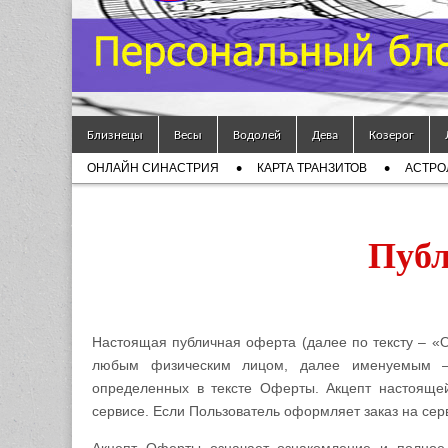
Гороскоп
Мой
Skip to content
Знак
Близнецы
Весы
Водолей
Дева
Козерог
Main menu
ОНЛАЙН СИНАСТРИЯ
КАРТА ТРАНЗИТОВ
АСТРО
Зодиака
Sub menu
— MZZ
Публ
Настоящая публичная оферта (далее по тексту – 
любым физическим лицом, далее именуемым – «
определенных в тексте Оферты. Акцепт настояще
сервисе. Если Пользователь оформляет заказ на сер