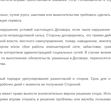
льно, путем угроз, шантажа или вымогательства требовать сделать
кции сервиса.
 нарушение условий настоящего Договора, если такое нарушение
ьств непреодолимой силы). Стороны договорились, что такими дей
нной власти, местного самоуправления, пожар, наводнение, землет
нергии и/или сбои работы компьютерной сети, забастовки, гра
я алгоритмов администрацией социальных сетей. В случае возни
по выполнению обязательств, указанные в Договоре, переносятся 
тва.
ный порядок урегулирования разногласий и споров. Срок для о
 рабочих дней с момента ее получения Стороной.
са имеет право вынести исключительно верное решение спора. Исп
ержки вправе отказать в решение проблемы или жалобы пользова