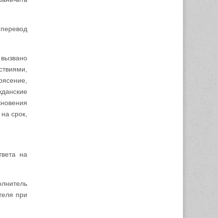
 перевод
 вызвано
ствиями,
рясение,
жданские
кновения
на срок,
твета на
олнитель
теля при