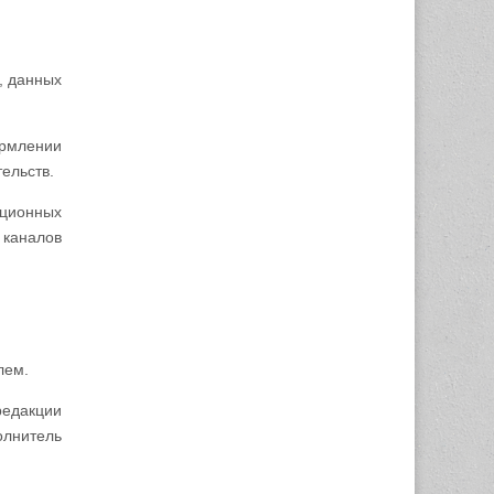
, данных
ормлении
ельств.
ционных
 каналов
лем.
редакции
олнитель