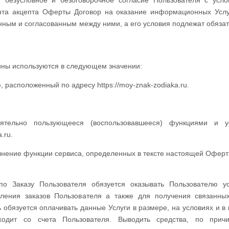
 безусловное и безоговорочное согласие Пользователя с усл
та акцепта Оферты Договор на оказание информационных Усл
ным и согласованным между ними, а его условия подлежат обяза
ны используются в следующем значении:
 расположенный по адресу https://moy-znak-zodiaka.ru.
оятельно пользующееся (воспользовавшееся) функциями и ус
.ru.
олнение функции сервиса, определенных в тексте настоящей Оферт
о Заказу Пользователя обязуется оказывать Пользователю у
ения заказов Пользователя а также для получения связанны
обязуется оплачивать данные Услуги в размере, на условиях и в 
ходит со счета Пользователя. Выводить средства, по прич