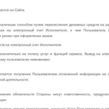
уются на Сайте.
зналичным способом путем перечисления денежных средств на р
ная на электронный счет Исполнителя, о чем Пользователь 
м указан при оформлении заказа.
ств на электронный счет Исполнителя.
ключительно на оплату услуг и функций сервиса. Вывод на эле
гому пользователю невозможен.
читается получение Пользователем оплаченной информации на 
ной длительности.
ении обязательств Стороны несут ответственность, предусм
ции.
лнитель вправе приостановить оказание Услуг Пользователю и ог